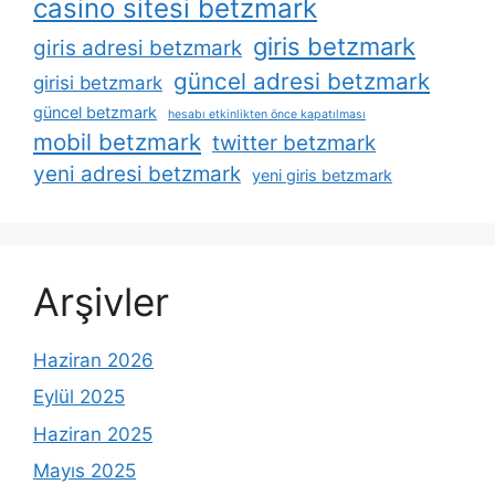
casino sitesi betzmark
giris betzmark
giris adresi betzmark
güncel adresi betzmark
girisi betzmark
güncel betzmark
hesabı etkinlikten önce kapatılması
mobil betzmark
twitter betzmark
yeni adresi betzmark
yeni giris betzmark
Arşivler
Haziran 2026
Eylül 2025
Haziran 2025
Mayıs 2025