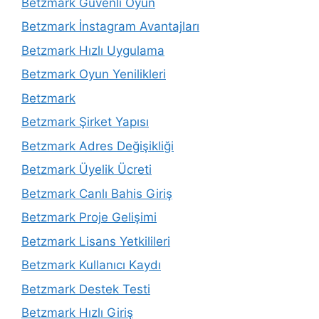
Betzmark Güvenli Oyun
Betzmark İnstagram Avantajları
Betzmark Hızlı Uygulama
Betzmark Oyun Yenilikleri
Betzmark
Betzmark Şirket Yapısı
Betzmark Adres Değişikliği
Betzmark Üyelik Ücreti
Betzmark Canlı Bahis Giriş
Betzmark Proje Gelişimi
Betzmark Lisans Yetkilileri
Betzmark Kullanıcı Kaydı
Betzmark Destek Testi
Betzmark Hızlı Giriş