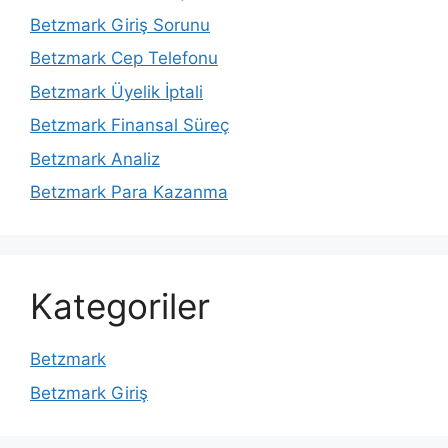
Betzmark Giriş Sorunu
Betzmark Cep Telefonu
Betzmark Üyelik İptali
Betzmark Finansal Süreç
Betzmark Analiz
Betzmark Para Kazanma
Kategoriler
Betzmark
Betzmark Giriş