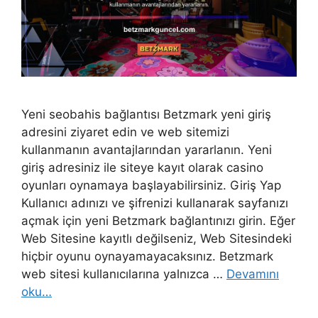
Yeni seobahis bağlantısı Betzmark yeni giriş
adresini ziyaret edin ve web sitemizi
kullanmanın avantajlarından yararlanın. Yeni
giriş adresiniz ile siteye kayıt olarak casino
oyunları oynamaya başlayabilirsiniz. Giriş Yap
Kullanıcı adınızı ve şifrenizi kullanarak sayfanızı
açmak için yeni Betzmark bağlantınızı girin. Eğer
Web Sitesine kayıtlı değilseniz, Web Sitesindeki
hiçbir oyunu oynayamayacaksınız. Betzmark
web sitesi kullanıcılarına yalnızca …
Devamını
oku…