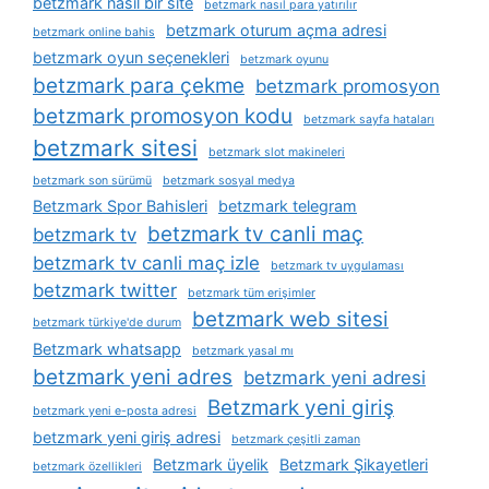
betzmark nasil bir site
betzmark nasıl para yatırılır
betzmark oturum açma adresi
betzmark online bahis
betzmark oyun seçenekleri
betzmark oyunu
betzmark para çekme
betzmark promosyon
betzmark promosyon kodu
betzmark sayfa hataları
betzmark sitesi
betzmark slot makineleri
betzmark son sürümü
betzmark sosyal medya
Betzmark Spor Bahisleri
betzmark telegram
betzmark tv canli maç
betzmark tv
betzmark tv canli maç izle
betzmark tv uygulaması
betzmark twitter
betzmark tüm erişimler
betzmark web sitesi
betzmark türkiye'de durum
Betzmark whatsapp
betzmark yasal mı
betzmark yeni adres
betzmark yeni adresi
Betzmark yeni giriş
betzmark yeni e-posta adresi
betzmark yeni giriş adresi
betzmark çeşitli zaman
Betzmark üyelik
Betzmark Şikayetleri
betzmark özellikleri