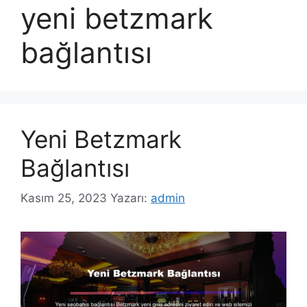
yeni betzmark
bağlantısı
Yeni Betzmark
Bağlantısı
Kasım 25, 2023
Yazarı:
admin