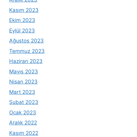
Kasım 2023
Ekim 2023
Eylül 2023
Ağustos 2023
Temmuz 2023
Haziran 2023
Mayıs 2023
Nisan 2023
Mart 2023
Şubat 2023
Ocak 2023
Aralık 2022
Kasım 2022