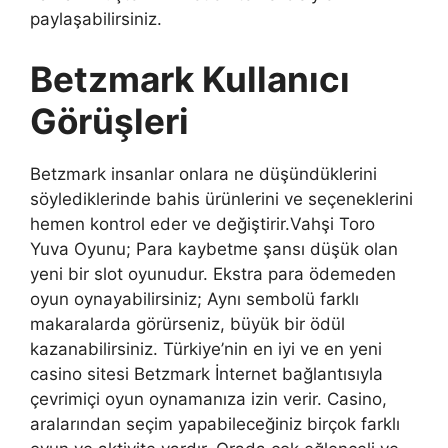
paylaşabilirsiniz.
Betzmark Kullanıcı
Görüşleri
Betzmark insanlar onlara ne düşündüklerini
söylediklerinde bahis ürünlerini ve seçeneklerini
hemen kontrol eder ve değiştirir.Vahşi Toro
Yuva Oyunu; Para kaybetme şansı düşük olan
yeni bir slot oyunudur. Ekstra para ödemeden
oyun oynayabilirsiniz; Aynı sembolü farklı
makaralarda görürseniz, büyük bir ödül
kazanabilirsiniz. Türkiye’nin en iyi ve en yeni
casino sitesi Betzmark İnternet bağlantısıyla
çevrimiçi oyun oynamanıza izin verir. Casino,
aralarından seçim yapabileceğiniz birçok farklı