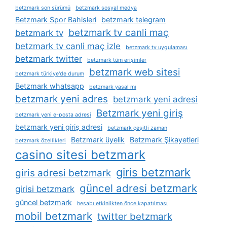
betzmark son sürümü
betzmark sosyal medya
Betzmark Spor Bahisleri
betzmark telegram
betzmark tv canli maç
betzmark tv
betzmark tv canli maç izle
betzmark tv uygulaması
betzmark twitter
betzmark tüm erişimler
betzmark web sitesi
betzmark türkiye'de durum
Betzmark whatsapp
betzmark yasal mı
betzmark yeni adres
betzmark yeni adresi
Betzmark yeni giriş
betzmark yeni e-posta adresi
betzmark yeni giriş adresi
betzmark çeşitli zaman
Betzmark üyelik
Betzmark Şikayetleri
betzmark özellikleri
casino sitesi betzmark
giris betzmark
giris adresi betzmark
güncel adresi betzmark
girisi betzmark
güncel betzmark
hesabı etkinlikten önce kapatılması
mobil betzmark
twitter betzmark