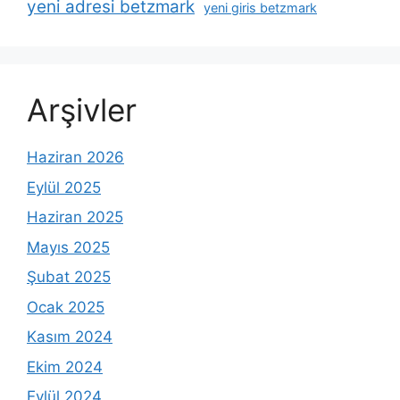
yeni adresi betzmark
yeni giris betzmark
Arşivler
Haziran 2026
Eylül 2025
Haziran 2025
Mayıs 2025
Şubat 2025
Ocak 2025
Kasım 2024
Ekim 2024
Eylül 2024