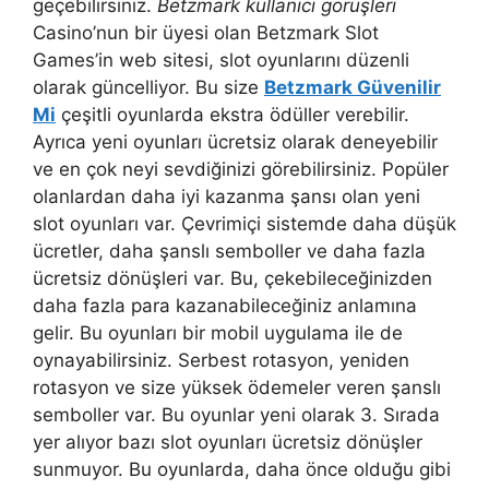
geçebilirsiniz.
Betzmark kullanıcı görüşleri
Casino’nun bir üyesi olan Betzmark Slot
Games’in web sitesi, slot oyunlarını düzenli
olarak güncelliyor. Bu size
Betzmark Güvenilir
Mi
çeşitli oyunlarda ekstra ödüller verebilir.
Ayrıca yeni oyunları ücretsiz olarak deneyebilir
ve en çok neyi sevdiğinizi görebilirsiniz. Popüler
olanlardan daha iyi kazanma şansı olan yeni
slot oyunları var. Çevrimiçi sistemde daha düşük
ücretler, daha şanslı semboller ve daha fazla
ücretsiz dönüşleri var. Bu, çekebileceğinizden
daha fazla para kazanabileceğiniz anlamına
gelir. Bu oyunları bir mobil uygulama ile de
oynayabilirsiniz. Serbest rotasyon, yeniden
rotasyon ve size yüksek ödemeler veren şanslı
semboller var. Bu oyunlar yeni olarak 3. Sırada
yer alıyor bazı slot oyunları ücretsiz dönüşler
sunmuyor. Bu oyunlarda, daha önce olduğu gibi