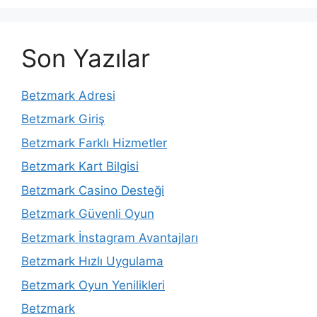
Son Yazılar
Betzmark Adresi
Betzmark Giriş
Betzmark Farklı Hizmetler
Betzmark Kart Bilgisi
Betzmark Casino Desteği
Betzmark Güvenli Oyun
Betzmark İnstagram Avantajları
Betzmark Hızlı Uygulama
Betzmark Oyun Yenilikleri
Betzmark