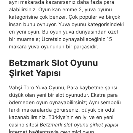
aynı makarada kazanırsanız daha fazla para
alabilirsiniz. Oyun kan emme 2, yuva oyunu
kategorisine çok benzer. Çok popüler ve birçok
insan bunu oynuyor. Yuva oyunu kategorisindeki
en yeni oyun. Bu oyun yuva dünyasından özel
bir muamele; Ücretsiz oynayabileceğiniz 15
makara yuva oyununun bir parçasıdır.
Betzmark Slot Oyunu
Şirket Yapısı
Vahşi Toro Yuva Oyunu; Para kaybetme şansı
düşük olan yeni bir slot oyunudur. Ekstra para
ödemeden oyun oynayabilirsiniz; Aynı sembolü
farklı makaralarda görürseniz, büyük bir ödül
kazanabilirsiniz. Türkiye’nin en iyi ve en yeni
casino sitesi
Betzmark slot oyunu şirket yapısı
İnternet bağlantısıyla çevrimiçi oyun