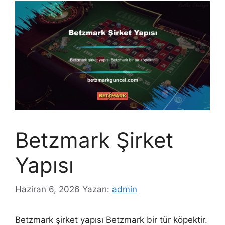
Betzmark Şirket
Yapısı
Haziran 6, 2026
Yazarı:
admin
Betzmark şirket yapısı Betzmark bir tür köpektir.