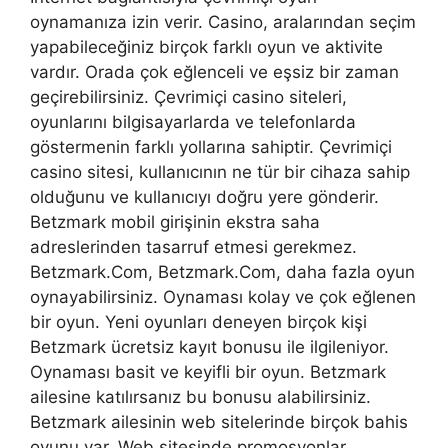
oynamanıza izin verir. Casino, aralarından seçim
yapabileceğiniz birçok farklı oyun ve aktivite
vardır. Orada çok eğlenceli ve eşsiz bir zaman
geçirebilirsiniz. Çevrimiçi casino siteleri,
oyunlarını bilgisayarlarda ve telefonlarda
göstermenin farklı yollarına sahiptir. Çevrimiçi
casino sitesi, kullanıcının ne tür bir cihaza sahip
olduğunu ve kullanıcıyı doğru yere gönderir.
Betzmark mobil girişinin ekstra saha
adreslerinden tasarruf etmesi gerekmez.
Betzmark.Com, Betzmark.Com, daha fazla oyun
oynayabilirsiniz. Oynaması kolay ve çok eğlenen
bir oyun. Yeni oyunları deneyen birçok kişi
Betzmark ücretsiz kayıt bonusu ile ilgileniyor.
Oynaması basit ve keyifli bir oyun. Betzmark
ailesine katılırsanız bu bonusu alabilirsiniz.
Betzmark ailesinin web sitelerinde birçok bahis
oyunu var. Web sitesinde promosyonlar