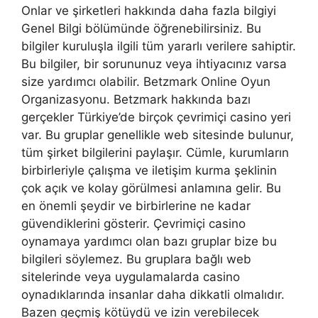
Onlar ve şirketleri hakkında daha fazla bilgiyi
Genel Bilgi bölümünde öğrenebilirsiniz. Bu
bilgiler kuruluşla ilgili tüm yararlı verilere sahiptir.
Bu bilgiler, bir sorununuz veya ihtiyacınız varsa
size yardımcı olabilir. Betzmark Online Oyun
Organizasyonu. Betzmark hakkında bazı
gerçekler Türkiye’de birçok çevrimiçi casino yeri
var. Bu gruplar genellikle web sitesinde bulunur,
tüm şirket bilgilerini paylaşır. Cümle, kurumların
birbirleriyle çalışma ve iletişim kurma şeklinin
çok açık ve kolay görülmesi anlamına gelir. Bu
en önemli şeydir ve birbirlerine ne kadar
güvendiklerini gösterir. Çevrimiçi casino
oynamaya yardımcı olan bazı gruplar bize bu
bilgileri söylemez. Bu gruplara bağlı web
sitelerinde veya uygulamalarda casino
oynadıklarında insanlar daha dikkatli olmalıdır.
Bazen geçmiş kötüydü ve izin verebilecek