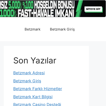
Betzmark
Betzmark Giriş
Son Yazılar
Betzmark Adresi
Betzmark Giriş
Betzmark Farklı Hizmetler
Betzmark Kart Bilgisi
Betzmark Casino Desteği