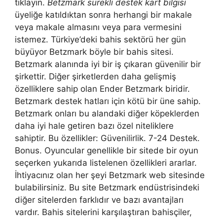
tıklayın.
Betzmark sürekli destek kart bilgisi
üyeliğe katıldıktan sonra herhangi bir makale
veya makale almasını veya para vermesini
istemez. Türkiye’deki bahis sektörü her gün
büyüyor Betzmark böyle bir bahis sitesi.
Betzmark alanında iyi bir iş çıkaran güvenilir bir
şirkettir. Diğer şirketlerden daha gelişmiş
özelliklere sahip olan Ender Betzmark biridir.
Betzmark destek hatları için kötü bir üne sahip.
Betzmark onları bu alandaki diğer köpeklerden
daha iyi hale getiren bazı özel niteliklere
sahiptir. Bu özellikler: Güvenilirlik. 7-24 Destek.
Bonus. Oyuncular genellikle bir sitede bir oyun
seçerken yukarıda listelenen özellikleri ararlar.
İhtiyacınız olan her şeyi Betzmark web sitesinde
bulabilirsiniz. Bu site Betzmark endüstrisindeki
diğer sitelerden farklıdır ve bazı avantajları
vardır. Bahis sitelerini karşılaştıran bahisçiler,