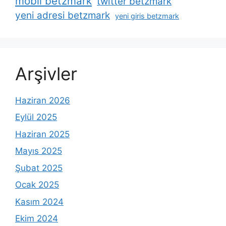
mobil betzmark
twitter betzmark
yeni adresi betzmark
yeni giris betzmark
Arşivler
Haziran 2026
Eylül 2025
Haziran 2025
Mayıs 2025
Şubat 2025
Ocak 2025
Kasım 2024
Ekim 2024