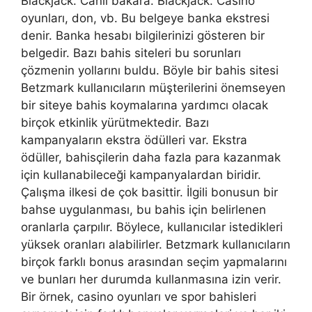
Blackjack. Canlı bakara. Blackjack. Casino
oyunları, don, vb. Bu belgeye banka ekstresi
denir. Banka hesabı bilgilerinizi gösteren bir
belgedir. Bazı bahis siteleri bu sorunları
çözmenin yollarını buldu. Böyle bir bahis sitesi
Betzmark kullanıcıların müşterilerini önemseyen
bir siteye bahis koymalarına yardımcı olacak
birçok etkinlik yürütmektedir. Bazı
kampanyaların ekstra ödülleri var. Ekstra
ödüller, bahisçilerin daha fazla para kazanmak
için kullanabileceği kampanyalardan biridir.
Çalışma ilkesi de çok basittir. İlgili bonusun bir
bahse uygulanması, bu bahis için belirlenen
oranlarla çarpılır. Böylece, kullanıcılar istedikleri
yüksek oranları alabilirler. Betzmark kullanıcıların
birçok farklı bonus arasından seçim yapmalarını
ve bunları her durumda kullanmasına izin verir.
Bir örnek, casino oyunları ve spor bahisleri