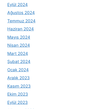
Eylül 2024
Ağustos 2024
Temmuz 2024
Haziran 2024
Mayıs 2024
Nisan 2024
Mart 2024
Şubat 2024
Ocak 2024
Aralık 2023
Kasım 2023
Ekim 2023
Eylül 2023