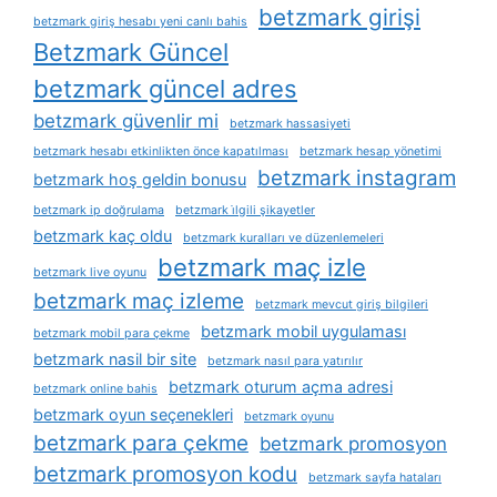
betzmark girişi
betzmark giriş hesabı yeni canlı bahis
Betzmark Güncel
betzmark güncel adres
betzmark güvenlir mi
betzmark hassasiyeti
betzmark hesabı etkinlikten önce kapatılması
betzmark hesap yönetimi
betzmark instagram
betzmark hoş geldin bonusu
betzmark ip doğrulama
betzmark i̇lgili şikayetler
betzmark kaç oldu
betzmark kuralları ve düzenlemeleri
betzmark maç izle
betzmark live oyunu
betzmark maç izleme
betzmark mevcut giriş bilgileri
betzmark mobil uygulaması
betzmark mobil para çekme
betzmark nasil bir site
betzmark nasıl para yatırılır
betzmark oturum açma adresi
betzmark online bahis
betzmark oyun seçenekleri
betzmark oyunu
betzmark para çekme
betzmark promosyon
betzmark promosyon kodu
betzmark sayfa hataları