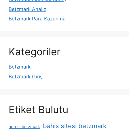
Betzmark Analiz
Betzmark Para Kazanma
Kategoriler
Betzmark
Betzmark Giriş
Etiket Bulutu
bahis sitesi betzmark
adresi betzmark