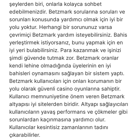
şeylerden biri, onlarla kolayca sohbet
edebilmenizdir. Betzmark sorularına soruları ve
sorunları konusunda yardımcı olmak için iyi bir
yolu yoktur. Herhangi bir sorununuz varsa
çevrimiçi Betzmark yardım isteyebilirsiniz. Bahis
yerleştirmek istiyorsanız, bunu yapmak için en
iyi yeri bulabilirsiniz. Para kazanmak ve işinizi
şimdi güvende tutmak zor. Betzmark oranlar
kendi lehine olmadığında üyelerinin en iyi
bahisleri oynamasını sağlayan bir sistem yaptı.
Betzmark kullanıcıları için onları korumanın bir
yolu olarak güvenli casino oyunlarına sahiptir.
Kullanıcı memnuniyetine önem veren Betzmark
altyapısı iyi sitelerden biridir. Altyapı sağlayıcıları
kullanıcıların yavaş performans ve çökmeler gibi
sorunlardan kaçınmasına yardımcı olur.
Kullanıcılar kesintisiz zamanlarının tadını
çıkarabilirler.