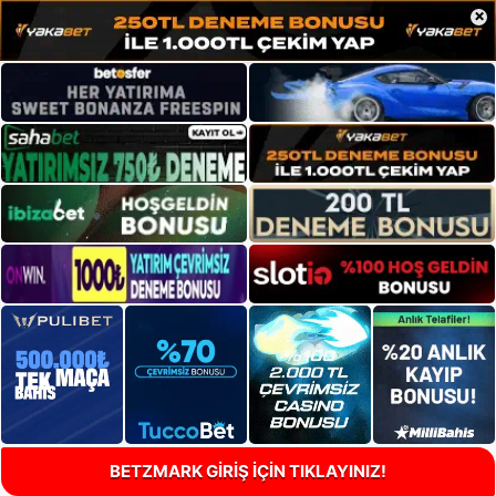
×
BETZMARK GİRİŞ İÇİN TIKLAYINIZ!