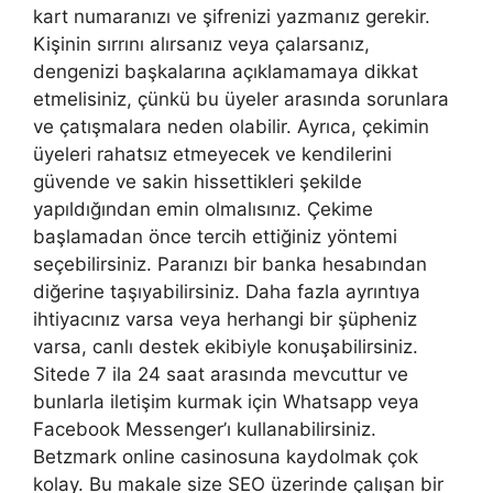
kart numaranızı ve şifrenizi yazmanız gerekir.
Kişinin sırrını alırsanız veya çalarsanız,
dengenizi başkalarına açıklamamaya dikkat
etmelisiniz, çünkü bu üyeler arasında sorunlara
ve çatışmalara neden olabilir. Ayrıca, çekimin
üyeleri rahatsız etmeyecek ve kendilerini
güvende ve sakin hissettikleri şekilde
yapıldığından emin olmalısınız. Çekime
başlamadan önce tercih ettiğiniz yöntemi
seçebilirsiniz. Paranızı bir banka hesabından
diğerine taşıyabilirsiniz. Daha fazla ayrıntıya
ihtiyacınız varsa veya herhangi bir şüpheniz
varsa, canlı destek ekibiyle konuşabilirsiniz.
Sitede 7 ila 24 saat arasında mevcuttur ve
bunlarla iletişim kurmak için Whatsapp veya
Facebook Messenger’ı kullanabilirsiniz.
Betzmark online casinosuna kaydolmak çok
kolay. Bu makale size SEO üzerinde çalışan bir