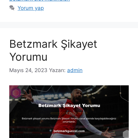
Yorum yap
Betzmark Şikayet
Yorumu
Mayıs 24, 2023
Yazarı:
admin