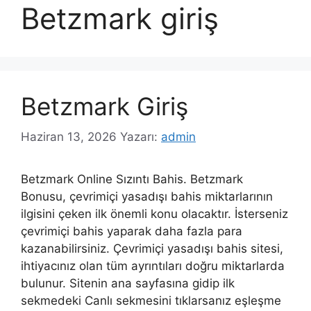
Betzmark giriş
Betzmark Giriş
Haziran 13, 2026
Yazarı:
admin
Betzmark Online Sızıntı Bahis. Betzmark
Bonusu, çevrimiçi yasadışı bahis miktarlarının
ilgisini çeken ilk önemli konu olacaktır. İsterseniz
çevrimiçi bahis yaparak daha fazla para
kazanabilirsiniz. Çevrimiçi yasadışı bahis sitesi,
ihtiyacınız olan tüm ayrıntıları doğru miktarlarda
bulunur. Sitenin ana sayfasına gidip ilk
sekmedeki Canlı sekmesini tıklarsanız eşleşme