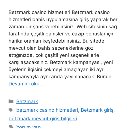
Betzmark casino hizmetleri Betzmark casino
hizmetleri bahis uygulamasına giriş yaparak her
zaman bir şans verebilirsiniz. Web sitesinin sağ
tarafında çeşitli bahisler ve cazip bonuslar için
harika oranları keşfedebilirsiniz. Bu sitede
mevcut olan bahis seçeneklerine göz
attığınızda, çok çeşitli yeni seçeneklerle
karşılaşacaksınız. Betzmark kampanyası, yeni
üyelerin ilgisini çekmeyi amaçlayan iki ayrı
kampanyayla aynı anda yayınlanacak. Bunun …
Devamını oku…
Kategoriler
Betzmark
Etiketler
betzmark casino hizmetleri
,
Betzmark giriş
,
betzmark mevcut giriş bilgileri
Yorum yap