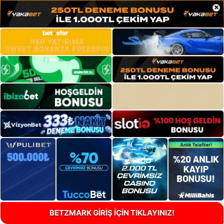
×
BETZMARK GİRİŞ İÇİN TIKLAYINIZ!