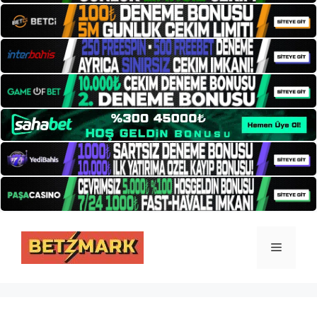
İçeriğe
atla
Menü