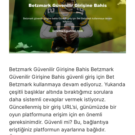
Betzmark Güvenilir Girişine Bahis Betzmark
Güvenilir Girişine Bahis güvenli giriş için Bet
Betzmark kullanmaya devam ediyoruz. Yukarıda
çeşitli başlıklar altında bıraktığımız sorulara
daha sistemli cevaplar vermek istiyoruz.
Güncellenmiş bir giriş URL’si, günümüzde bir
oyun platformuna erişim için en önemli
gereksinimdir. Güvenli mi? Bu, bağlantıya
eriştiğiniz platformun ayarlarına bağlıdır.