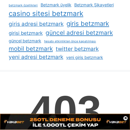
Betzmark üyelik
Betzmark Şikayetleri
betzmark özellikleri
casino sitesi betzmark
giris betzmark
giris adresi betzmark
güncel adresi betzmark
girisi betzmark
güncel betzmark
hesabı etkinlikten önce kapatılması
mobil betzmark
twitter betzmark
yeni adresi betzmark
yeni giris betzmark
Arşivler
Haziran 2026
Eylül 2025
×
Haziran 2025