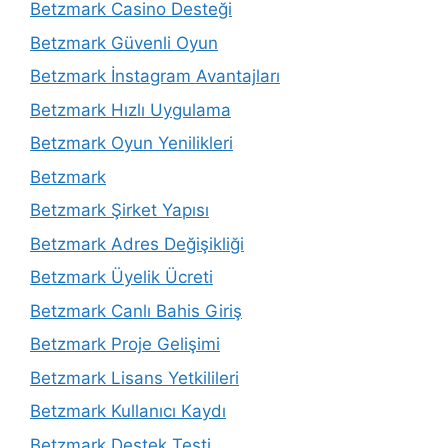
Betzmark Casino Desteği
Betzmark Güvenli Oyun
Betzmark İnstagram Avantajları
Betzmark Hızlı Uygulama
Betzmark Oyun Yenilikleri
Betzmark
Betzmark Şirket Yapısı
Betzmark Adres Değişikliği
Betzmark Üyelik Ücreti
Betzmark Canlı Bahis Giriş
Betzmark Proje Gelişimi
Betzmark Lisans Yetkilileri
Betzmark Kullanıcı Kaydı
Betzmark Destek Testi