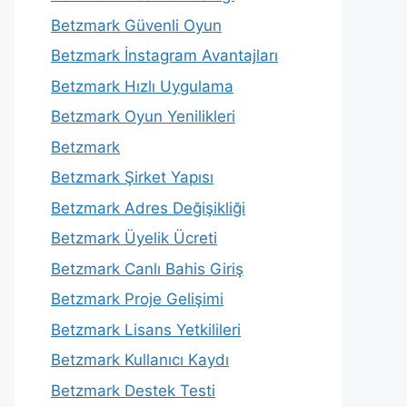
Betzmark Güvenli Oyun
Betzmark İnstagram Avantajları
Betzmark Hızlı Uygulama
Betzmark Oyun Yenilikleri
Betzmark
Betzmark Şirket Yapısı
Betzmark Adres Değişikliği
Betzmark Üyelik Ücreti
Betzmark Canlı Bahis Giriş
Betzmark Proje Gelişimi
Betzmark Lisans Yetkilileri
Betzmark Kullanıcı Kaydı
Betzmark Destek Testi