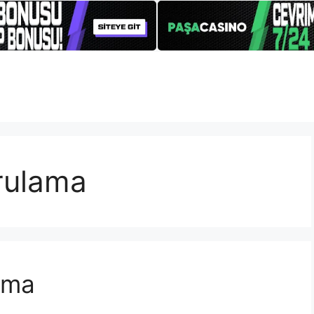
rulama
ama