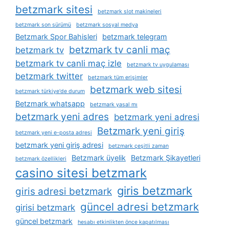
betzmark sitesi
betzmark slot makineleri
betzmark son sürümü
betzmark sosyal medya
Betzmark Spor Bahisleri
betzmark telegram
betzmark tv canli maç
betzmark tv
betzmark tv canli maç izle
betzmark tv uygulaması
betzmark twitter
betzmark tüm erişimler
betzmark web sitesi
betzmark türkiye'de durum
Betzmark whatsapp
betzmark yasal mı
betzmark yeni adres
betzmark yeni adresi
Betzmark yeni giriş
betzmark yeni e-posta adresi
betzmark yeni giriş adresi
betzmark çeşitli zaman
Betzmark üyelik
Betzmark Şikayetleri
betzmark özellikleri
casino sitesi betzmark
giris betzmark
giris adresi betzmark
güncel adresi betzmark
girisi betzmark
güncel betzmark
hesabı etkinlikten önce kapatılması