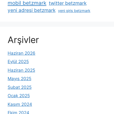
mobil betzmark
twitter betzmark
yeni adresi betzmark
yeni giris betzmark
Arşivler
Haziran 2026
Eylül 2025
Haziran 2025
Mayıs 2025
Şubat 2025
Ocak 2025
Kasım 2024
Ekim 2024