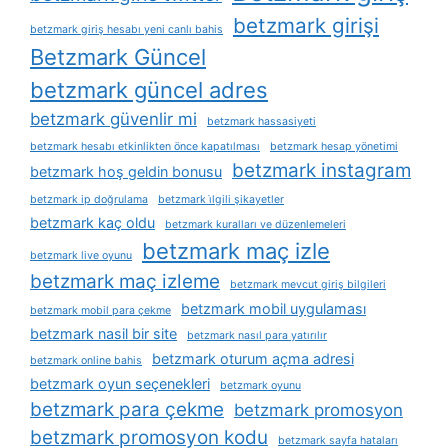
betzmark girişi
betzmark giriş hesabı yeni canlı bahis
Betzmark Güncel
betzmark güncel adres
betzmark güvenlir mi
betzmark hassasiyeti
betzmark hesabı etkinlikten önce kapatılması
betzmark hesap yönetimi
betzmark instagram
betzmark hoş geldin bonusu
betzmark ip doğrulama
betzmark i̇lgili şikayetler
betzmark kaç oldu
betzmark kuralları ve düzenlemeleri
betzmark maç izle
betzmark live oyunu
betzmark maç izleme
betzmark mevcut giriş bilgileri
betzmark mobil uygulaması
betzmark mobil para çekme
betzmark nasil bir site
betzmark nasıl para yatırılır
betzmark oturum açma adresi
betzmark online bahis
betzmark oyun seçenekleri
betzmark oyunu
betzmark para çekme
betzmark promosyon
betzmark promosyon kodu
betzmark sayfa hataları