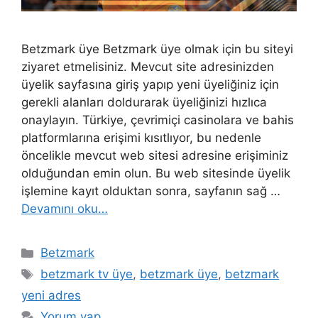
Betzmark üye Betzmark üye olmak için bu siteyi
ziyaret etmelisiniz. Mevcut site adresinizden
üyelik sayfasına giriş yapıp yeni üyeliğiniz için
gerekli alanları doldurarak üyeliğinizi hızlıca
onaylayın. Türkiye, çevrimiçi casinolara ve bahis
platformlarına erişimi kısıtlıyor, bu nedenle
öncelikle mevcut web sitesi adresine erişiminiz
olduğundan emin olun. Bu web sitesinde üyelik
işlemine kayıt olduktan sonra, sayfanın sağ …
Devamını oku…
Kategoriler
Betzmark
Etiketler
betzmark tv üye
,
betzmark üye
,
betzmark
yeni adres
Yorum yap