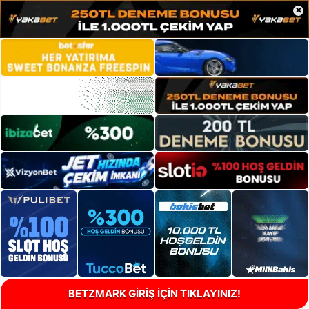
×
BETZMARK GİRİŞ İÇİN TIKLAYINIZ!