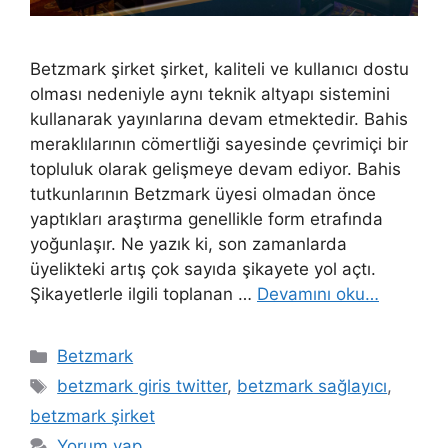
Betzmark şirket şirket, kaliteli ve kullanıcı dostu
olması nedeniyle aynı teknik altyapı sistemini
kullanarak yayınlarına devam etmektedir. Bahis
meraklılarının cömertliği sayesinde çevrimiçi bir
topluluk olarak gelişmeye devam ediyor. Bahis
tutkunlarının Betzmark üyesi olmadan önce
yaptıkları araştırma genellikle form etrafında
yoğunlaşır. Ne yazık ki, son zamanlarda
üyelikteki artış çok sayıda şikayete yol açtı.
Şikayetlerle ilgili toplanan …
Devamını oku…
Kategoriler
Betzmark
Etiketler
betzmark giris twitter
,
betzmark sağlayıcı
,
betzmark şirket
Yorum yap