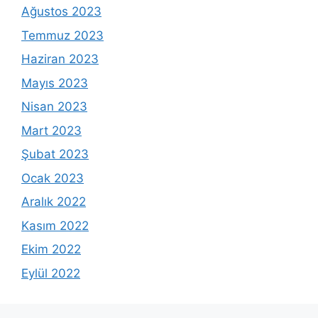
Ağustos 2023
Temmuz 2023
Haziran 2023
Mayıs 2023
Nisan 2023
Mart 2023
Şubat 2023
Ocak 2023
Aralık 2022
Kasım 2022
Ekim 2022
Eylül 2022