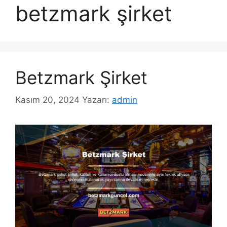
betzmark şirket
Betzmark Şirket
Kasım 20, 2024
Yazarı:
admin