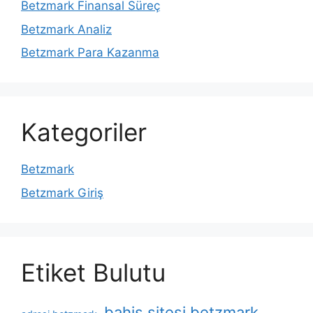
Betzmark Finansal Süreç
Betzmark Analiz
Betzmark Para Kazanma
Kategoriler
Betzmark
Betzmark Giriş
Etiket Bulutu
bahis sitesi betzmark