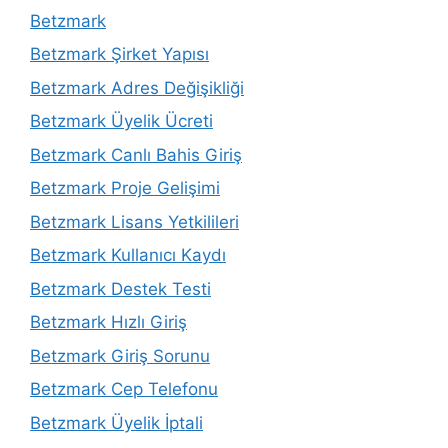
Betzmark
Betzmark Şirket Yapısı
Betzmark Adres Değişikliği
Betzmark Üyelik Ücreti
Betzmark Canlı Bahis Giriş
Betzmark Proje Gelişimi
Betzmark Lisans Yetkilileri
Betzmark Kullanıcı Kaydı
Betzmark Destek Testi
Betzmark Hızlı Giriş
Betzmark Giriş Sorunu
Betzmark Cep Telefonu
Betzmark Üyelik İptali