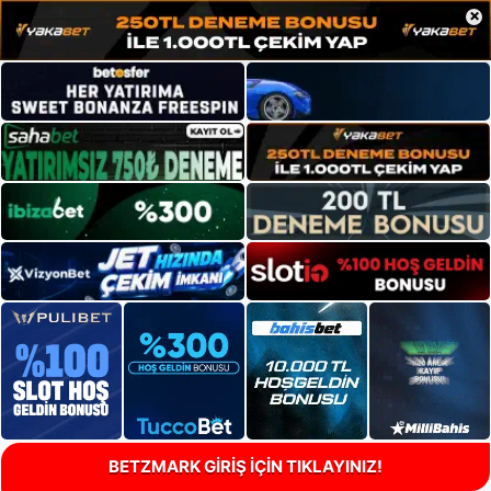
×
BETZMARK GİRİŞ İÇİN TIKLAYINIZ!