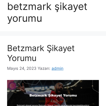
betzmark şikayet
yorumu
Betzmark Şikayet
Yorumu
Mayıs 24, 2023
Yazarı:
admin