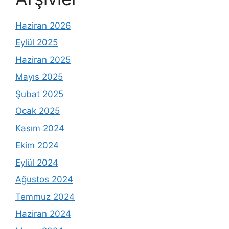
Haziran 2026
Eylül 2025
Haziran 2025
Mayıs 2025
Şubat 2025
Ocak 2025
Kasım 2024
Ekim 2024
Eylül 2024
Ağustos 2024
Temmuz 2024
Haziran 2024