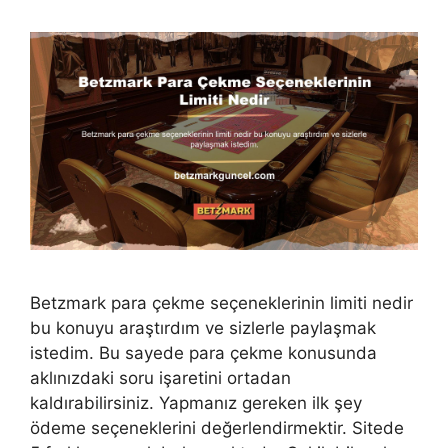
Betzmark para çekme seçeneklerinin limiti nedir
bu konuyu araştırdım ve sizlerle paylaşmak
istedim. Bu sayede para çekme konusunda
aklınızdaki soru işaretini ortadan
kaldırabilirsiniz. Yapmanız gereken ilk şey
ödeme seçeneklerini değerlendirmektir. Sitede