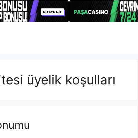
esi üyelik koşulları
Konumu