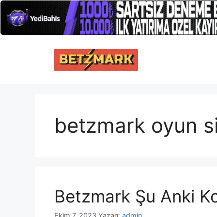
İçeriğe
atla
betzmark oyun sit
Betzmark Şu Anki 
Ekim 7, 2023
Yazarı:
admin