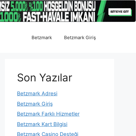
Betzmark
Betzmark Giriş
Son Yazılar
Betzmark Adresi
Betzmark Giriş
Betzmark Farklı Hizmetler
Betzmark Kart Bilgisi
Betzmark Casino Desteği