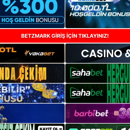
BETZMARK GİRİŞ İÇİN TIKLAYINIZ!