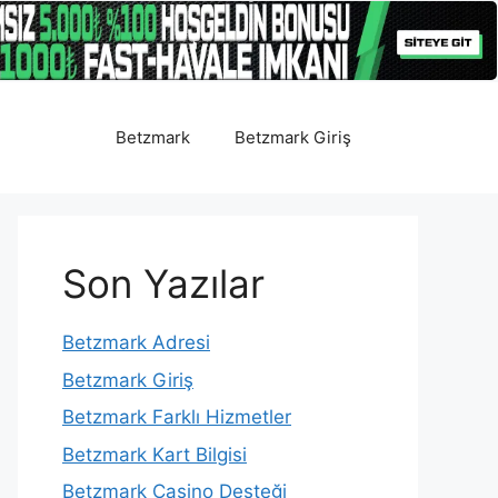
Betzmark
Betzmark Giriş
Son Yazılar
Betzmark Adresi
Betzmark Giriş
Betzmark Farklı Hizmetler
Betzmark Kart Bilgisi
Betzmark Casino Desteği