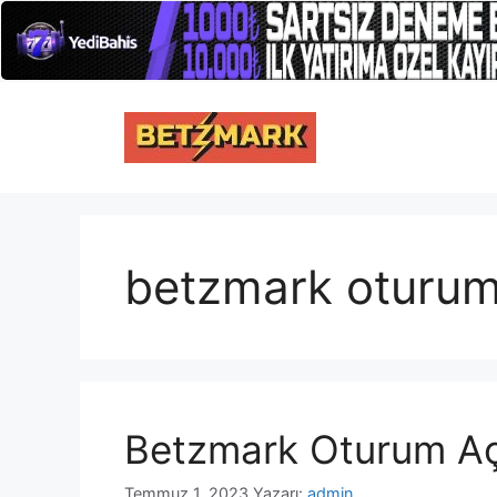
İçeriğe
atla
betzmark oturum
Betzmark Oturum Aç
Temmuz 1, 2023
Yazarı:
admin