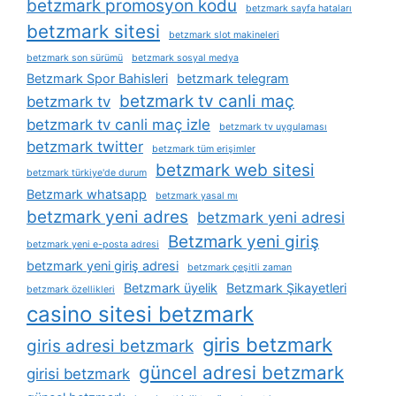
betzmark promosyon kodu
betzmark sayfa hataları
betzmark sitesi
betzmark slot makineleri
betzmark son sürümü
betzmark sosyal medya
Betzmark Spor Bahisleri
betzmark telegram
betzmark tv canli maç
betzmark tv
betzmark tv canli maç izle
betzmark tv uygulaması
betzmark twitter
betzmark tüm erişimler
betzmark web sitesi
betzmark türkiye'de durum
Betzmark whatsapp
betzmark yasal mı
betzmark yeni adres
betzmark yeni adresi
Betzmark yeni giriş
betzmark yeni e-posta adresi
betzmark yeni giriş adresi
betzmark çeşitli zaman
Betzmark üyelik
Betzmark Şikayetleri
betzmark özellikleri
casino sitesi betzmark
giris betzmark
giris adresi betzmark
güncel adresi betzmark
girisi betzmark