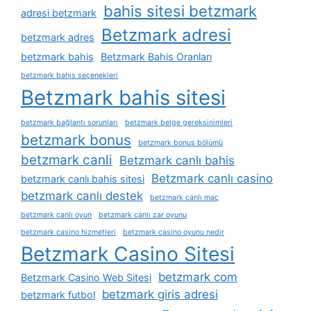
bahis sitesi betzmark
adresi betzmark
Betzmark adresi
betzmark adres
betzmark bahis
Betzmark Bahis Oranları
betzmark bahis seçenekleri
Betzmark bahis sitesi
betzmark bağlantı sorunları
betzmark belge gereksinimleri
betzmark bonus
betzmark bonus bölümü
betzmark canli
Betzmark canlı bahis
Betzmark canlı casino
betzmark canlı bahis sitesi
betzmark canlı destek
betzmark canlı maç
betzmark canlı oyun
betzmark canlı zar oyunu
betzmark casino hizmetleri
betzmark casino oyunu nedir
Betzmark Casino Sitesi
betzmark com
Betzmark Casino Web Sitesi
betzmark giris adresi
betzmark futbol