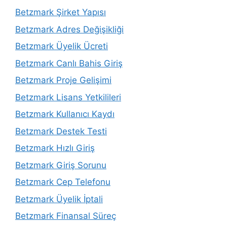
Betzmark Şirket Yapısı
Betzmark Adres Değişikliği
Betzmark Üyelik Ücreti
Betzmark Canlı Bahis Giriş
Betzmark Proje Gelişimi
Betzmark Lisans Yetkilileri
Betzmark Kullanıcı Kaydı
Betzmark Destek Testi
Betzmark Hızlı Giriş
Betzmark Giriş Sorunu
Betzmark Cep Telefonu
Betzmark Üyelik İptali
Betzmark Finansal Süreç