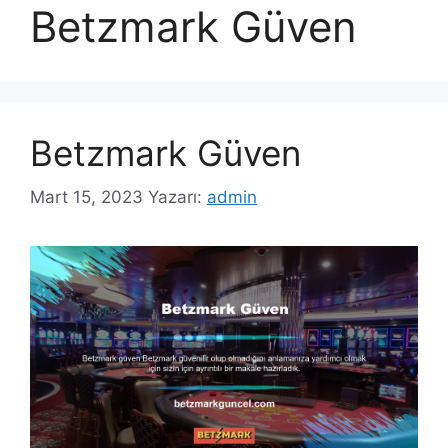
Betzmark Güven
Betzmark Güven
Mart 15, 2023
Yazarı:
admin