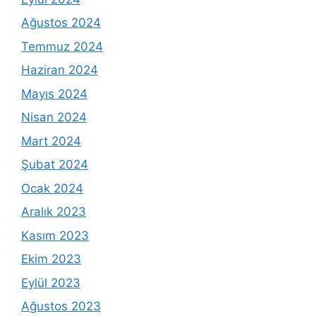
Ağustos 2024
Temmuz 2024
Haziran 2024
Mayıs 2024
Nisan 2024
Mart 2024
Şubat 2024
Ocak 2024
Aralık 2023
Kasım 2023
Ekim 2023
Eylül 2023
Ağustos 2023