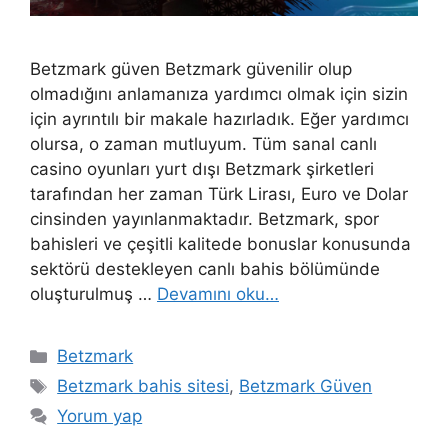
Betzmark güven Betzmark güvenilir olup
olmadığını anlamanıza yardımcı olmak için sizin
için ayrıntılı bir makale hazırladık. Eğer yardımcı
olursa, o zaman mutluyum. Tüm sanal canlı
casino oyunları yurt dışı Betzmark şirketleri
tarafından her zaman Türk Lirası, Euro ve Dolar
cinsinden yayınlanmaktadır. Betzmark, spor
bahisleri ve çeşitli kalitede bonuslar konusunda
sektörü destekleyen canlı bahis bölümünde
oluşturulmuş …
Devamını oku…
Kategoriler
Betzmark
Etiketler
Betzmark bahis sitesi
,
Betzmark Güven
Yorum yap