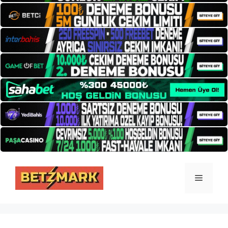
İçeriğe
atla
Menü