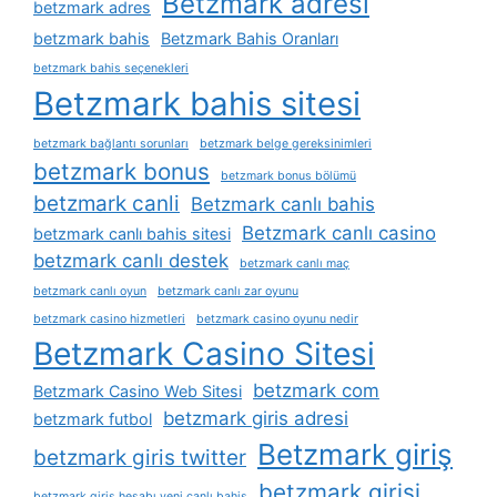
Betzmark adresi
betzmark adres
betzmark bahis
Betzmark Bahis Oranları
betzmark bahis seçenekleri
Betzmark bahis sitesi
betzmark bağlantı sorunları
betzmark belge gereksinimleri
betzmark bonus
betzmark bonus bölümü
betzmark canli
Betzmark canlı bahis
Betzmark canlı casino
betzmark canlı bahis sitesi
betzmark canlı destek
betzmark canlı maç
betzmark canlı oyun
betzmark canlı zar oyunu
betzmark casino hizmetleri
betzmark casino oyunu nedir
Betzmark Casino Sitesi
betzmark com
Betzmark Casino Web Sitesi
betzmark giris adresi
betzmark futbol
Betzmark giriş
betzmark giris twitter
betzmark girişi
betzmark giriş hesabı yeni canlı bahis