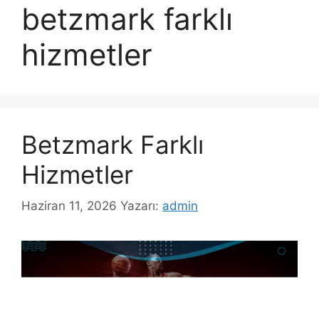
betzmark farklı
hizmetler
Betzmark Farklı
Hizmetler
Haziran 11, 2026
Yazarı:
admin