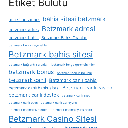
Etiket Bulutu
bahis sitesi betzmark
adresi betzmark
Betzmark adresi
betzmark adres
betzmark bahis
Betzmark Bahis Oranları
betzmark bahis seçenekleri
Betzmark bahis sitesi
betzmark bağlantı sorunları
betzmark belge gereksinimleri
betzmark bonus
betzmark bonus bölümü
betzmark canli
Betzmark canlı bahis
Betzmark canlı casino
betzmark canlı bahis sitesi
betzmark canlı destek
betzmark canlı maç
betzmark canlı oyun
betzmark canlı zar oyunu
betzmark casino hizmetleri
betzmark casino oyunu nedir
Betzmark Casino Sitesi