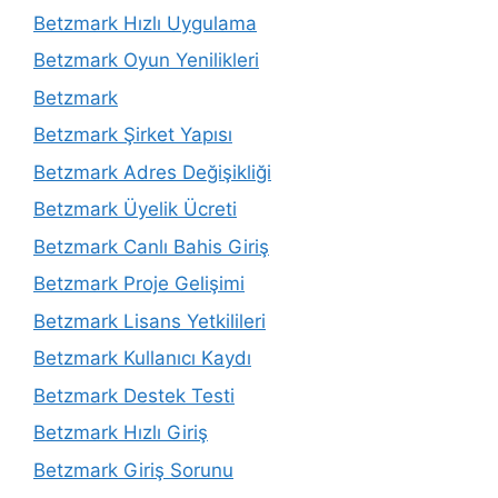
Betzmark Hızlı Uygulama
Betzmark Oyun Yenilikleri
Betzmark
Betzmark Şirket Yapısı
Betzmark Adres Değişikliği
Betzmark Üyelik Ücreti
Betzmark Canlı Bahis Giriş
Betzmark Proje Gelişimi
Betzmark Lisans Yetkilileri
Betzmark Kullanıcı Kaydı
Betzmark Destek Testi
Betzmark Hızlı Giriş
Betzmark Giriş Sorunu