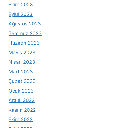
Ekim 2023
Eylül 2023
Ağustos 2023
Temmuz 2023
Haziran 2023
Mayıs 2023
Nisan 2023
Mart 2023
Şubat 2023
Ocak 2023
Aralık 2022
Kasım 2022
Ekim 2022