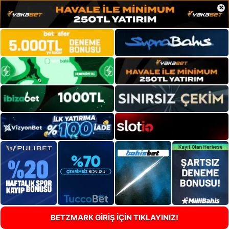
×
BETZMARK GİRİŞ İÇİN TIKLAYINIZ!