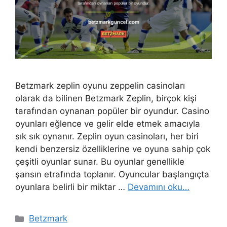
Betzmark zeplin oyunu zeppelin casinoları
olarak da bilinen Betzmark Zeplin, birçok kişi
tarafından oynanan popüler bir oyundur. Casino
oyunları eğlence ve gelir elde etmek amacıyla
sık sık oynanır. Zeplin oyun casinoları, her biri
kendi benzersiz özelliklerine ve oyuna sahip çok
çeşitli oyunlar sunar. Bu oyunlar genellikle
şansın etrafında toplanır. Oyuncular başlangıçta
oyunlara belirli bir miktar …
Devamını oku…
Kategoriler
Betzmark