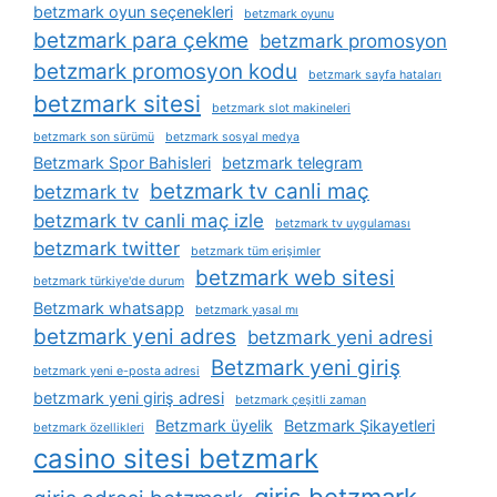
betzmark oyun seçenekleri
betzmark oyunu
betzmark para çekme
betzmark promosyon
betzmark promosyon kodu
betzmark sayfa hataları
betzmark sitesi
betzmark slot makineleri
betzmark son sürümü
betzmark sosyal medya
Betzmark Spor Bahisleri
betzmark telegram
betzmark tv canli maç
betzmark tv
betzmark tv canli maç izle
betzmark tv uygulaması
betzmark twitter
betzmark tüm erişimler
betzmark web sitesi
betzmark türkiye'de durum
Betzmark whatsapp
betzmark yasal mı
betzmark yeni adres
betzmark yeni adresi
Betzmark yeni giriş
betzmark yeni e-posta adresi
betzmark yeni giriş adresi
betzmark çeşitli zaman
Betzmark üyelik
Betzmark Şikayetleri
betzmark özellikleri
casino sitesi betzmark
giris betzmark