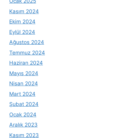
Ocak 2025
Kasım 2024
Ekim 2024
Eylül 2024
Ağustos 2024
Temmuz 2024
Haziran 2024
Mayıs 2024
Nisan 2024
Mart 2024
Şubat 2024
Ocak 2024
Aralık 2023
Kasım 2023