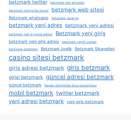
betzmark twitter
betzmark tüm erişimler
betzmark web sitesi
betzmark türkiye'de durum
Betzmark whatsapp
betzmark yasal mı
betzmark yeni adres
betzmark yeni adresi
Betzmark yeni giriş
betzmark yeni e-posta adresi
betzmark yeni giriş adresi
betzmark çeşitli zaman
Betzmark üyelik
Betzmark Şikayetleri
betzmark özellikleri
casino sitesi betzmark
giris betzmark
giris adresi betzmark
güncel adresi betzmark
girisi betzmark
güncel betzmark
hesabı etkinlikten önce kapatılması
mobil betzmark
twitter betzmark
yeni adresi betzmark
yeni giris betzmark