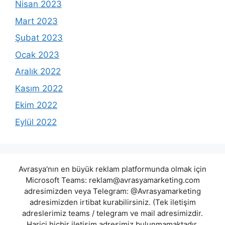
Nisan 2023
Mart 2023
Şubat 2023
Ocak 2023
Aralık 2022
Kasım 2022
Ekim 2022
Eylül 2022
Avrasya'nın en büyük reklam platformunda olmak için
Microsoft Teams:
reklam@avrasyamarketing.com
adresimizden veya Telegram: @Avrasyamarketing
adresimizden irtibat kurabilirsiniz. (Tek iletişim
adreslerimiz teams / telegram ve mail adresimizdir.
Harici hiçbir iletişim adresimiz bulunmamaktadır.