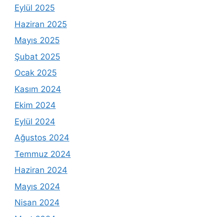
Eylül 2025
Haziran 2025
Mayıs 2025
Şubat 2025
Ocak 2025
Kasım 2024
Ekim 2024
Eylül 2024
Ağustos 2024
Temmuz 2024
Haziran 2024
Mayıs 2024
Nisan 2024