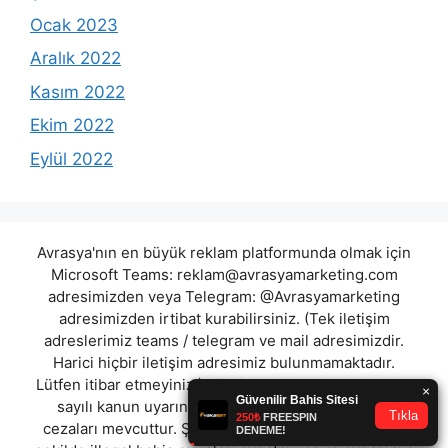
Ocak 2023
Aralık 2022
Kasım 2022
Ekim 2022
Eylül 2022
Avrasya'nın en büyük reklam platformunda olmak için
Microsoft Teams:
reklam@avrasyamarketing.com
adresimizden veya Telegram: @Avrasyamarketing
adresimizden irtibat kurabilirsiniz. (Tek iletişim
adreslerimiz teams / telegram ve mail adresimizdir.
Harici hiçbir iletişim adresimiz bulunmamaktadır.
Lütfen itibar etmeyiniz.) Türkiye yasalarına göre 7258
sayılı kanun uyarınca yasa dışı bahis oynamanın
cezaları mevcuttur. Şu an bulunduğunuz site hiç bir