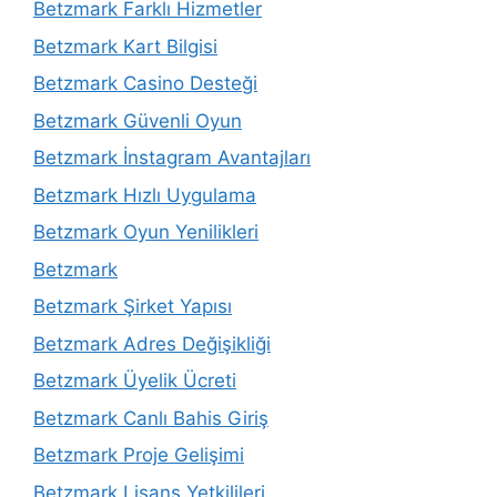
Betzmark Farklı Hizmetler
Betzmark Kart Bilgisi
Betzmark Casino Desteği
Betzmark Güvenli Oyun
Betzmark İnstagram Avantajları
Betzmark Hızlı Uygulama
Betzmark Oyun Yenilikleri
Betzmark
Betzmark Şirket Yapısı
Betzmark Adres Değişikliği
Betzmark Üyelik Ücreti
Betzmark Canlı Bahis Giriş
Betzmark Proje Gelişimi
Betzmark Lisans Yetkilileri