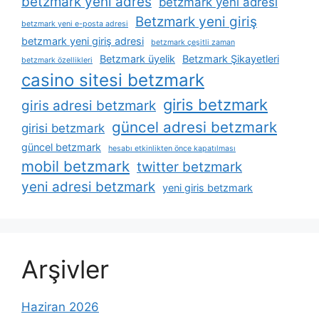
betzmark yeni adres
betzmark yeni adresi
Betzmark yeni giriş
betzmark yeni e-posta adresi
betzmark yeni giriş adresi
betzmark çeşitli zaman
Betzmark üyelik
Betzmark Şikayetleri
betzmark özellikleri
casino sitesi betzmark
giris betzmark
giris adresi betzmark
güncel adresi betzmark
girisi betzmark
güncel betzmark
hesabı etkinlikten önce kapatılması
mobil betzmark
twitter betzmark
yeni adresi betzmark
yeni giris betzmark
Arşivler
Haziran 2026