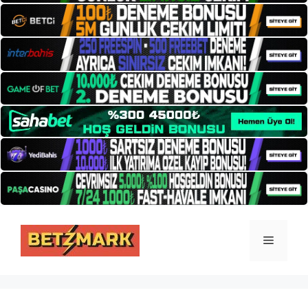
İçeriğe
atla
Menü