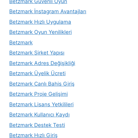
Betzmark Güvenli Oyun
Betzmark İnstagram Avantajları
Betzmark Hızlı Uygulama
Betzmark Oyun Yenilikleri
Betzmark
Betzmark Şirket Yapısı
Betzmark Adres Değişikliği
Betzmark Üyelik Ücreti
Betzmark Canlı Bahis Giriş
Betzmark Proje Gelişimi
Betzmark Lisans Yetkilileri
Betzmark Kullanıcı Kaydı
Betzmark Destek Testi
Betzmark Hızlı Giriş