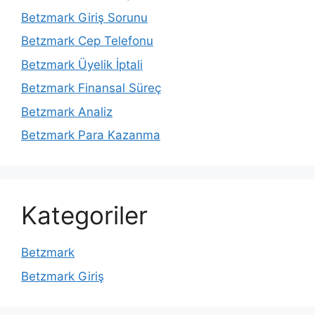
Betzmark Giriş Sorunu
Betzmark Cep Telefonu
Betzmark Üyelik İptali
Betzmark Finansal Süreç
Betzmark Analiz
Betzmark Para Kazanma
Kategoriler
Betzmark
Betzmark Giriş