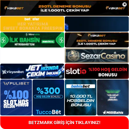
×
BETZMARK GİRİŞ İÇİN TIKLAYINIZ!