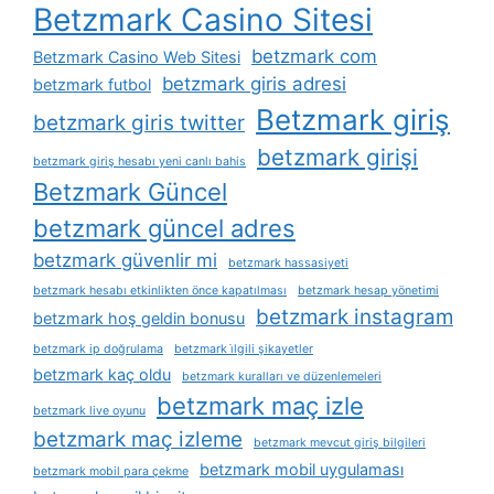
Betzmark Casino Sitesi
betzmark com
Betzmark Casino Web Sitesi
betzmark giris adresi
betzmark futbol
Betzmark giriş
betzmark giris twitter
betzmark girişi
betzmark giriş hesabı yeni canlı bahis
Betzmark Güncel
betzmark güncel adres
betzmark güvenlir mi
betzmark hassasiyeti
betzmark hesabı etkinlikten önce kapatılması
betzmark hesap yönetimi
betzmark instagram
betzmark hoş geldin bonusu
betzmark ip doğrulama
betzmark i̇lgili şikayetler
betzmark kaç oldu
betzmark kuralları ve düzenlemeleri
betzmark maç izle
betzmark live oyunu
betzmark maç izleme
betzmark mevcut giriş bilgileri
betzmark mobil uygulaması
betzmark mobil para çekme