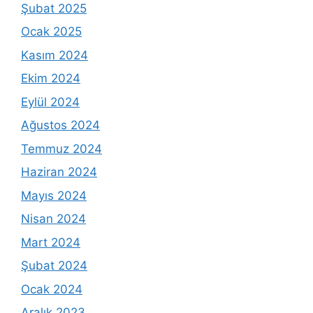
Şubat 2025
Ocak 2025
Kasım 2024
Ekim 2024
Eylül 2024
Ağustos 2024
Temmuz 2024
Haziran 2024
Mayıs 2024
Nisan 2024
Mart 2024
Şubat 2024
Ocak 2024
Aralık 2023