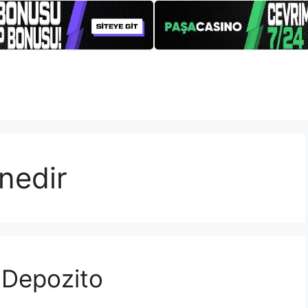
nedir
 Depozito