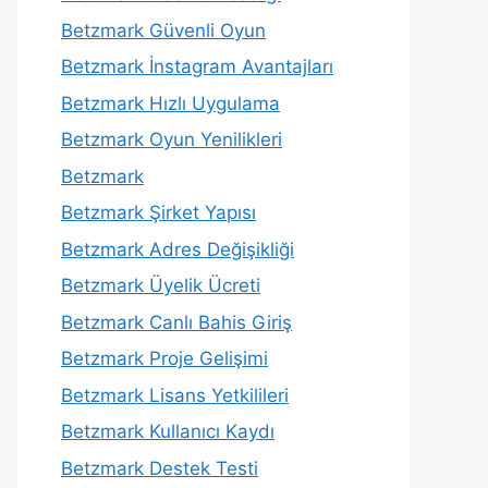
Betzmark Güvenli Oyun
Betzmark İnstagram Avantajları
Betzmark Hızlı Uygulama
Betzmark Oyun Yenilikleri
Betzmark
Betzmark Şirket Yapısı
Betzmark Adres Değişikliği
Betzmark Üyelik Ücreti
Betzmark Canlı Bahis Giriş
Betzmark Proje Gelişimi
Betzmark Lisans Yetkilileri
Betzmark Kullanıcı Kaydı
Betzmark Destek Testi