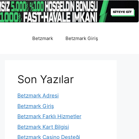
Betzmark
Betzmark Giriş
Son Yazılar
Betzmark Adresi
Betzmark Giriş
Betzmark Farklı Hizmetler
Betzmark Kart Bilgisi
Betzmark Casino Desteği