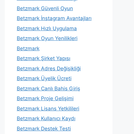
Betzmark Güvenli Oyun
Betzmark İnstagram Avantajları
Betzmark Hızlı Uygulama
Betzmark Oyun Yenilikleri
Betzmark
Betzmark Şirket Yapısı
Betzmark Adres Değişikliği
Betzmark Üyelik Ücreti
Betzmark Canlı Bahis Giriş
Betzmark Proje Gelişimi
Betzmark Lisans Yetkilileri
Betzmark Kullanıcı Kaydı
Betzmark Destek Testi