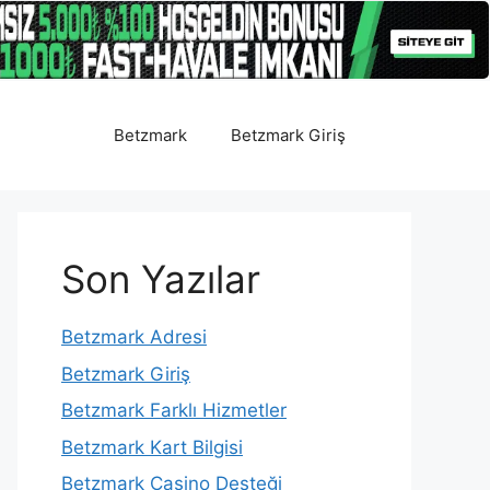
Betzmark
Betzmark Giriş
Son Yazılar
Betzmark Adresi
Betzmark Giriş
Betzmark Farklı Hizmetler
Betzmark Kart Bilgisi
Betzmark Casino Desteği