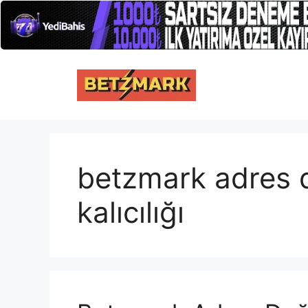
İçeriğe
atla
betzmark adres d
kalıcılığı