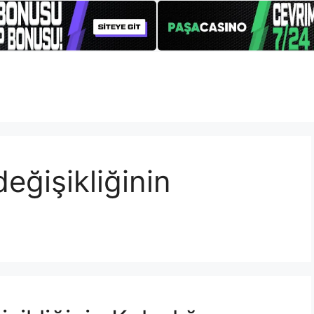
eğişikliğinin