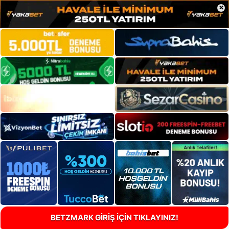
×
BETZMARK GİRİŞ İÇİN TIKLAYINIZ!