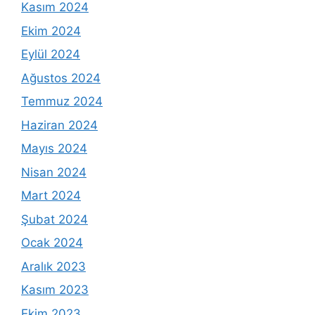
Kasım 2024
Ekim 2024
Eylül 2024
Ağustos 2024
Temmuz 2024
Haziran 2024
Mayıs 2024
Nisan 2024
Mart 2024
Şubat 2024
Ocak 2024
Aralık 2023
Kasım 2023
Ekim 2023