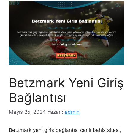
Betzmark Yeni Giriş
Bağlantısı
Mayıs 25, 2024
Yazarı:
admin
Betzmark yeni giriş bağlantısı canlı bahis sitesi,