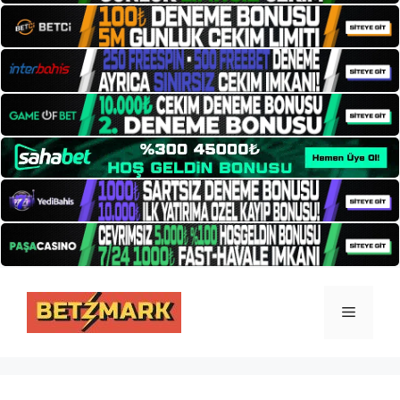
İçeriğe
atla
Menü