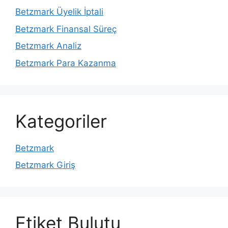
Betzmark Üyelik İptali
Betzmark Finansal Süreç
Betzmark Analiz
Betzmark Para Kazanma
Kategoriler
Betzmark
Betzmark Giriş
Etiket Bulutu