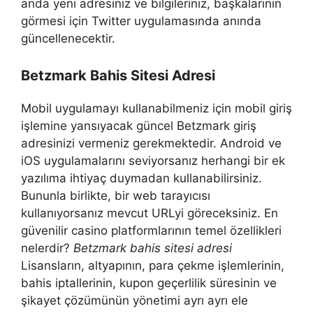
anda yeni adresiniz ve bilgileriniz, başkalarının
görmesi için Twitter uygulamasında anında
güncellenecektir.
Betzmark Bahis Sitesi Adresi
Mobil uygulamayı kullanabilmeniz için mobil giriş
işlemine yansıyacak güncel Betzmark giriş
adresinizi vermeniz gerekmektedir. Android ve
iOS uygulamalarını seviyorsanız herhangi bir ek
yazılıma ihtiyaç duymadan kullanabilirsiniz.
Bununla birlikte, bir web tarayıcısı
kullanıyorsanız mevcut URLyi göreceksiniz. En
güvenilir casino platformlarının temel özellikleri
nelerdir?
Betzmark bahis sitesi adresi
Lisansların, altyapının, para çekme işlemlerinin,
bahis iptallerinin, kupon geçerlilik süresinin ve
şikayet çözümünün yönetimi ayrı ayrı ele