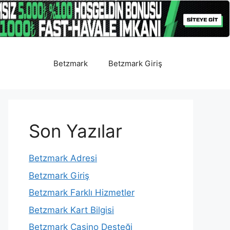
Betzmark
Betzmark Giriş
Son Yazılar
Betzmark Adresi
Betzmark Giriş
Betzmark Farklı Hizmetler
Betzmark Kart Bilgisi
Betzmark Casino Desteği