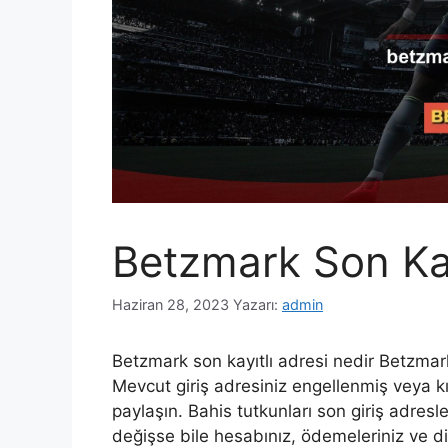
Betzmark Son Kay
Haziran 28, 2023
Yazarı:
admin
Betzmark son kayıtlı adresi nedir Betzmark i
Mevcut giriş adresiniz engellenmiş veya 
paylaşın. Bahis tutkunları son giriş adresler
değişse bile hesabınız, ödemeleriniz ve d