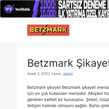
İçeriğe
atla
Betzmark Şikaye
Aralık 3, 2022
Yazarı:
admin
Betzmark şikayet Betzmark şikayet menüsü,
için en çok kullanılan menüdür. Müşteri h
gereken kaliteli bir kuruluştur. Şirket, mü
iletişim halinde olmasını sağlar. Bahis şirk