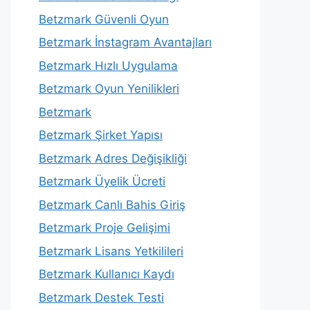
Betzmark Güvenli Oyun
Betzmark İnstagram Avantajları
Betzmark Hızlı Uygulama
Betzmark Oyun Yenilikleri
Betzmark
Betzmark Şirket Yapısı
Betzmark Adres Değişikliği
Betzmark Üyelik Ücreti
Betzmark Canlı Bahis Giriş
Betzmark Proje Gelişimi
Betzmark Lisans Yetkilileri
Betzmark Kullanıcı Kaydı
Betzmark Destek Testi