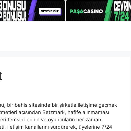
t
 bir bahis sitesinde bir şirketle iletişime geçmek
izmetleri açısından Betzmark, hafife alınmaması
şteri temsilcilerinin ve oyuncuların her zaman
eti, iletişim kanallarını sürdürerek, üyelerine 7/24