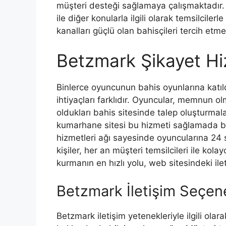
müşteri desteği sağlamaya çalışmaktadır. Oy
ile diğer konularla ilgili olarak temsilcilerl
kanalları güçlü olan bahisçileri tercih etme
Betzmark Şikayet Hi
Binlerce oyuncunun bahis oyunlarına katıld
ihtiyaçları farklıdır. Oyuncular, memnun o
oldukları bahis sitesinde talep oluşturmalar
kumarhane sitesi bu hizmeti sağlamada baş
hizmetleri ağı sayesinde oyuncularına 24 
kişiler, her an müşteri temsilcileri ile kolay
kurmanın en hızlı yolu, web sitesindeki il
Betzmark İletişim Seçene
Betzmark iletişim yetenekleriyle ilgili ola