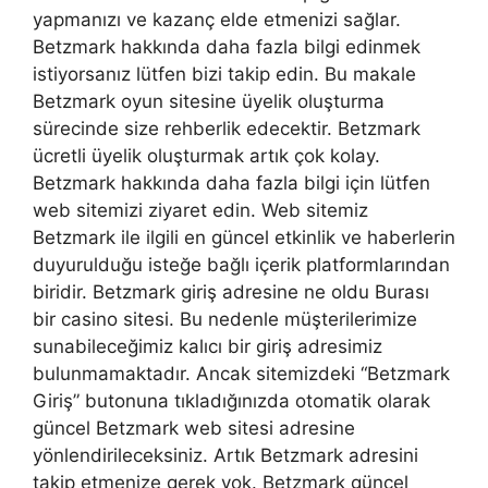
yapmanızı ve kazanç elde etmenizi sağlar.
Betzmark hakkında daha fazla bilgi edinmek
istiyorsanız lütfen bizi takip edin. Bu makale
Betzmark oyun sitesine üyelik oluşturma
sürecinde size rehberlik edecektir. Betzmark
ücretli üyelik oluşturmak artık çok kolay.
Betzmark hakkında daha fazla bilgi için lütfen
web sitemizi ziyaret edin. Web sitemiz
Betzmark ile ilgili en güncel etkinlik ve haberlerin
duyurulduğu isteğe bağlı içerik platformlarından
biridir. Betzmark giriş adresine ne oldu Burası
bir casino sitesi. Bu nedenle müşterilerimize
sunabileceğimiz kalıcı bir giriş adresimiz
bulunmamaktadır. Ancak sitemizdeki “Betzmark
Giriş” butonuna tıkladığınızda otomatik olarak
güncel Betzmark web sitesi adresine
yönlendirileceksiniz. Artık Betzmark adresini
takip etmenize gerek yok. Betzmark güncel