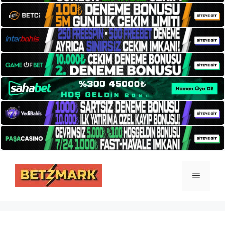
İçeriğe
atla
Menü