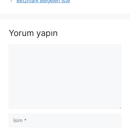
Betzmark Belgeleri İste
Yorum yapın
Yorum
İsim