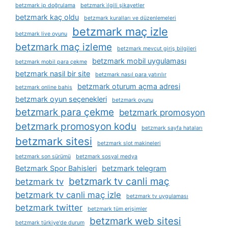
betzmark ip doğrulama
betzmark i̇lgili şikayetler
betzmark kaç oldu
betzmark kuralları ve düzenlemeleri
betzmark maç izle
betzmark live oyunu
betzmark maç izleme
betzmark mevcut giriş bilgileri
betzmark mobil uygulaması
betzmark mobil para çekme
betzmark nasil bir site
betzmark nasıl para yatırılır
betzmark oturum açma adresi
betzmark online bahis
betzmark oyun seçenekleri
betzmark oyunu
betzmark para çekme
betzmark promosyon
betzmark promosyon kodu
betzmark sayfa hataları
betzmark sitesi
betzmark slot makineleri
betzmark son sürümü
betzmark sosyal medya
Betzmark Spor Bahisleri
betzmark telegram
betzmark tv canli maç
betzmark tv
betzmark tv canli maç izle
betzmark tv uygulaması
betzmark twitter
betzmark tüm erişimler
betzmark web sitesi
betzmark türkiye'de durum