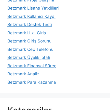
Betzmark Lisans Yetkilileri
Betzmark Kullanıcı Kaydı
Betzmark Destek Testi
Betzmark Hızlı Giriş
Betzmark Giriş Sorunu
Betzmark Cep Telefonu
Betzmark Üyelik İptali
Betzmark Finansal Süreç
Betzmark Analiz
Betzmark Para Kazanma