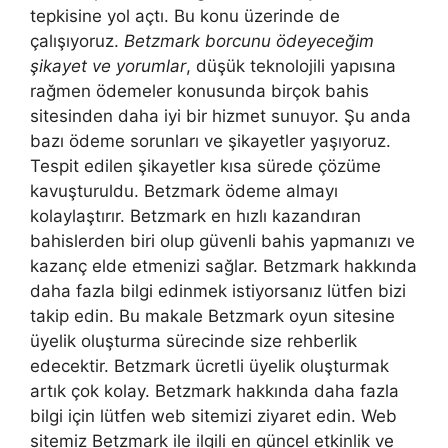
tepkisine yol açtı. Bu konu üzerinde de
çalışıyoruz.
Betzmark borcunu ödeyeceğim
şikayet ve yorumlar
, düşük teknolojili yapısına
rağmen ödemeler konusunda birçok bahis
sitesinden daha iyi bir hizmet sunuyor. Şu anda
bazı ödeme sorunları ve şikayetler yaşıyoruz.
Tespit edilen şikayetler kısa sürede çözüme
kavuşturuldu. Betzmark ödeme almayı
kolaylaştırır. Betzmark en hızlı kazandıran
bahislerden biri olup güvenli bahis yapmanızı ve
kazanç elde etmenizi sağlar. Betzmark hakkında
daha fazla bilgi edinmek istiyorsanız lütfen bizi
takip edin. Bu makale Betzmark oyun sitesine
üyelik oluşturma sürecinde size rehberlik
edecektir. Betzmark ücretli üyelik oluşturmak
artık çok kolay. Betzmark hakkında daha fazla
bilgi için lütfen web sitemizi ziyaret edin. Web
sitemiz Betzmark ile ilgili en güncel etkinlik ve