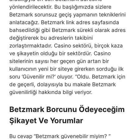
yönlendirilecektir. Bu başlığımızda sizlere
Betzmark sorunsuz geçiş yapmanın tekniklerini
anlatacağız. Betzmark link adres sayfasında
bahsedildiği gibi Betzmark sürekli olarak adres
değiştirerek bu adreslerin takibini
zorlaştırmaktadır. Casino sektörü, birçok kaza
ve şikayetin olduğu bir sektördür. Casino
sitelerinin sayısı her geçen gün artan bir
kullanıcının yeni bir siteye girerken sorduğu ilk
soru ‘Güvenilir mi?’ oluyor. “Oldu. Betzmark için
de geçerli, dolayısıyla bu makale Betzmark
güvenilirliği hakkında bilgi veriyor.
Betzmark Borcunu Ödeyeceğim
Şikayet Ve Yorumlar
Bu cevap “Betzmark güvenebilir miyim? ”