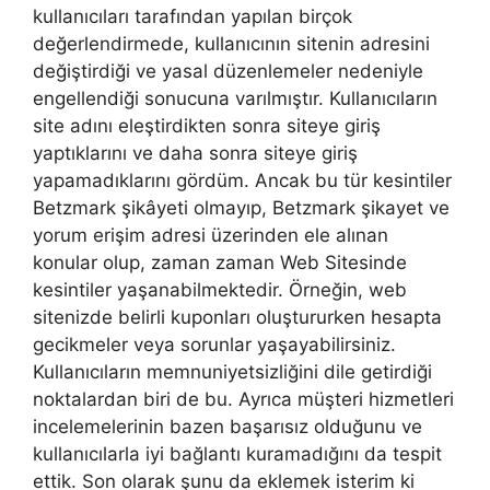
kullanıcıları tarafından yapılan birçok
değerlendirmede, kullanıcının sitenin adresini
değiştirdiği ve yasal düzenlemeler nedeniyle
engellendiği sonucuna varılmıştır. Kullanıcıların
site adını eleştirdikten sonra siteye giriş
yaptıklarını ve daha sonra siteye giriş
yapamadıklarını gördüm. Ancak bu tür kesintiler
Betzmark şikâyeti olmayıp, Betzmark şikayet ve
yorum erişim adresi üzerinden ele alınan
konular olup, zaman zaman Web Sitesinde
kesintiler yaşanabilmektedir. Örneğin, web
sitenizde belirli kuponları oluştururken hesapta
gecikmeler veya sorunlar yaşayabilirsiniz.
Kullanıcıların memnuniyetsizliğini dile getirdiği
noktalardan biri de bu. Ayrıca müşteri hizmetleri
incelemelerinin bazen başarısız olduğunu ve
kullanıcılarla iyi bağlantı kuramadığını da tespit
ettik. Son olarak şunu da eklemek isterim ki