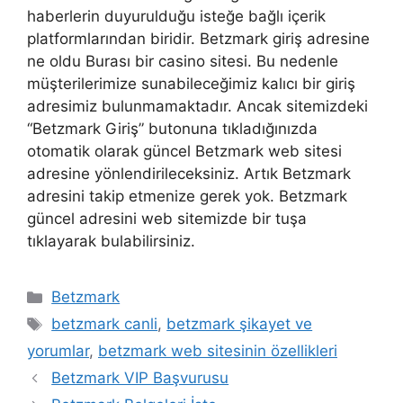
haberlerin duyurulduğu isteğe bağlı içerik
platformlarından biridir. Betzmark giriş adresine
ne oldu Burası bir casino sitesi. Bu nedenle
müşterilerimize sunabileceğimiz kalıcı bir giriş
adresimiz bulunmamaktadır. Ancak sitemizdeki
“Betzmark Giriş” butonuna tıkladığınızda
otomatik olarak güncel Betzmark web sitesi
adresine yönlendirileceksiniz. Artık Betzmark
adresini takip etmenize gerek yok. Betzmark
güncel adresini web sitemizde bir tuşa
tıklayarak bulabilirsiniz.
Kategoriler
Betzmark
Etiketler
betzmark canli
,
betzmark şikayet ve
yorumlar
,
betzmark web sitesinin özellikleri
Yazı
Betzmark VIP Başvurusu
dolaşımı