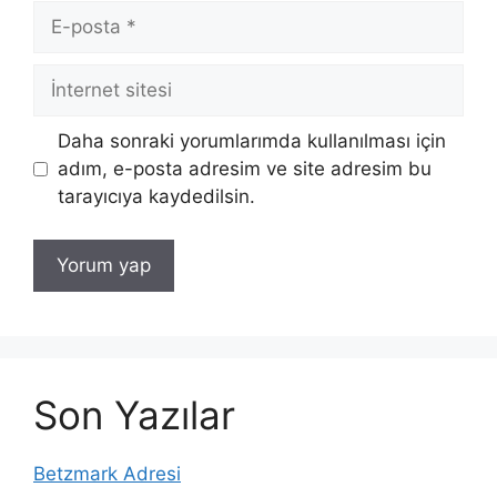
E-
posta
İnternet
sitesi
Daha sonraki yorumlarımda kullanılması için
adım, e-posta adresim ve site adresim bu
tarayıcıya kaydedilsin.
Son Yazılar
Betzmark Adresi