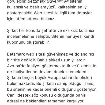
görülebilir.
Betzmark Güvenilir Mi
sitenin
kullanışlı ve basit arayüzü, kalitesinin en iyi
göstergesidir. Web sitesi ile ilgili tüm detaylar
için lütfen adrese bakınız.
Şirket her konuda şeffaftır ve eksiksiz kullanıcı
incelemelerine sahiptir. Sitenin her üyesi kendi
kuponunu oluşturabilir.
Betzmark web sitesi güvenilmez ve dolandırıcı
bir site değildir. Bahis şirketi uzun yıllardır
Avrupa’da faaliyet göstermektedir ve ülkemizde
de faaliyetlerine devam etmek istemektedir.
Şirketin birçok büyük Avrupa şehrinde ofisleri
bulunmaktadır. Bu şirketin sahip olduğu lisans,
bu sitenin ne kadar önemli olduğunu gösteriyor.
Canlı destek söz konusu olduğunda bahis
adresi de beklentileri tamamen karşılıyor.