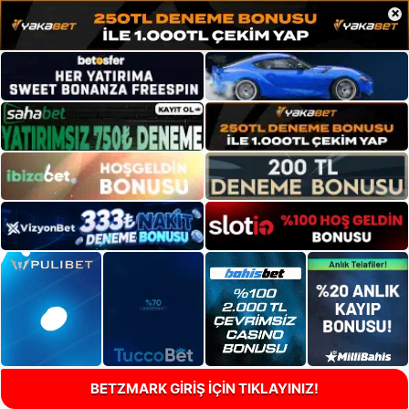
×
BETZMARK GİRİŞ İÇİN TIKLAYINIZ!