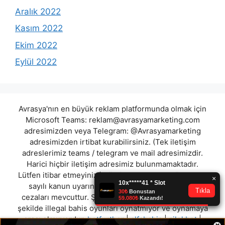
Aralık 2022
Kasım 2022
Ekim 2022
Eylül 2022
Avrasya'nın en büyük reklam platformunda olmak için
Microsoft Teams:
reklam@avrasyamarketing.com
adresimizden veya Telegram: @Avrasyamarketing
adresimizden irtibat kurabilirsiniz. (Tek iletişim
adreslerimiz teams / telegram ve mail adresimizdir.
Harici hiçbir iletişim adresimiz bulunmamaktadır.
Lütfen itibar etmeyiniz.) Türkiye yasalarına göre 7258
sayılı kanun uyarınca yasa dışı bahis oynamanın
cezaları mevcuttur. Şu an bulunduğunuz site hiç bir
şekilde illegal bahis oyunları oynatmıyor ve oynamaya
aracı olmuyordur.
betfurther
|
alfabahis
|
cilekbet
|
×