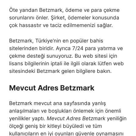
Öte yandan Betzmark, ödeme ve para çekme
sorunlarını önler. Şirket, ödemeler konusunda
çok hassastır ve taciz edilmemenizi sağlar.
Betzmark, Türkiye’nin en popüler bahis
sitelerinden biridir. Ayrıca 7/24 para yatırma ve
çekme desteği sunuyoruz. Bu web sitesi için
lisans bilgilerinin iptali ile ilgili olarak lütfen web
sitesindeki Betzmark gelen bilgilere bakın.
Mevcut Adres Betzmark
Betzmark mevcut ana sayfasında yanlış
anlaşılmaları ve boşlukları önlemek için önemli
yenilikler yaptı.
Mevcut Adres Betzmark
yeniliğin
ölçeği geniş bir kitleyi büyüledi ve tüm
kullanıcıların en iyi oyunları güvenle oynamasını