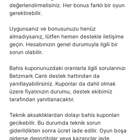
değerlendirmelisiniz. Her bonus farklı bir oyun
gerektirebilir.
Uygunsanız ve bonusunuzu henüz
almadıysanız, lütfen hemen destekle iletişime
geçin. Hesabınızın genel durumuyla ilgili bir
sorun olabilir.
Bahis kuponunuzdaki oranlarla ilgili sorularınızı
Betzmark Canlı destek hattından da
yanıtlayabilirsiniz. Kuponlar da dahil olmak
üzere fiyatınızın durumu, destek ekibimiz
tarafından yanıtlanacaktır.
Teknik aksaklıklardan dolayı bahis kuponları
gecikebilir. Bu durumda teknik sorun
giderildikten sonra ücret iade edilir. Oyun boşa
giderse depozitolar veya kazançlar iade