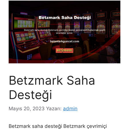
Betzmark Saha
Desteği
Mayıs 20, 2023
Yazarı:
admin
Betzmark saha desteği Betzmark çevrimiçi