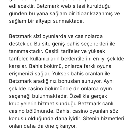
edilecektir. Betzmark web sitesi kurulduğu
günden bu yana sağlam bir itibar kazanmış ve
sağlam bir altyapı sunmaktadır.
Betzmark sizi oyunlarda ve casinolarda
destekler. Bu site geniş bahis seçenekleri ile
tanınmaktadır. Çeşitli tarifeler ve yüksek
tarifeler, kullanıcıların beklentilerini en iyi şekilde
karşılar. Bahis bölümü, onlarca farklı oyuna
erişmenizi sağlar. Yüksek bahis oranları ile
Betzmark aradığınız bonusları sunuyor. Aynı
şekilde casino bölümünde de onlarca oyun
seçeneği bulunmaktadır. Özellikle gerçek
krupiyelerin hizmet sunduğu Betzmark canlı
casino bölümünde. Bahis, casino oyunları söz
konusu olduğunda daha iyidir. Sitenin hizmetleri
onları daha da öne çıkarıyor.