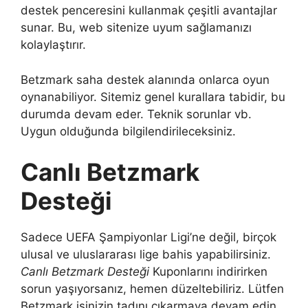
destek penceresini kullanmak çeşitli avantajlar
sunar. Bu, web sitenize uyum sağlamanızı
kolaylaştırır.
Betzmark saha destek alanında onlarca oyun
oynanabiliyor. Sitemiz genel kurallara tabidir, bu
durumda devam eder. Teknik sorunlar vb.
Uygun olduğunda bilgilendirileceksiniz.
Canlı Betzmark
Desteği
Sadece UEFA Şampiyonlar Ligi’ne değil, birçok
ulusal ve uluslararası lige bahis yapabilirsiniz.
Canlı Betzmark Desteği
Kuponlarını indirirken
sorun yaşıyorsanız, hemen düzeltebiliriz. Lütfen
Betzmark işinizin tadını çıkarmaya devam edin.