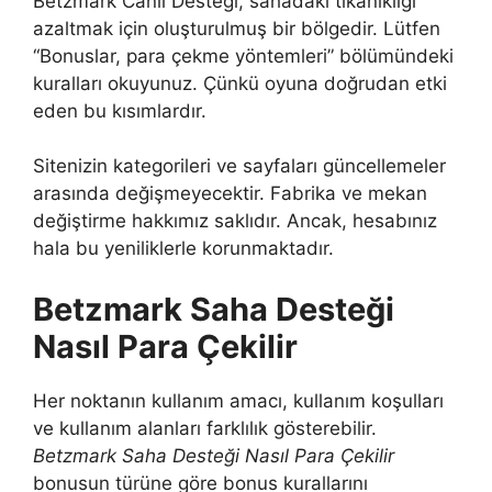
Betzmark Canlı Desteği, sahadaki tıkanıklığı
azaltmak için oluşturulmuş bir bölgedir. Lütfen
“Bonuslar, para çekme yöntemleri” bölümündeki
kuralları okuyunuz. Çünkü oyuna doğrudan etki
eden bu kısımlardır.
Sitenizin kategorileri ve sayfaları güncellemeler
arasında değişmeyecektir. Fabrika ve mekan
değiştirme hakkımız saklıdır. Ancak, hesabınız
hala bu yeniliklerle korunmaktadır.
Betzmark Saha Desteği
Nasıl Para Çekilir
Her noktanın kullanım amacı, kullanım koşulları
ve kullanım alanları farklılık gösterebilir.
Betzmark Saha Desteği Nasıl Para Çekilir
bonusun türüne göre bonus kurallarını