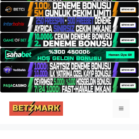
İçeriğe
atla
Menü