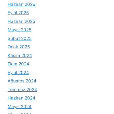
Haziran 2026
Eylül 2025
Haziran 2025
Mayıs 2025
Şubat 2025
Ocak 2025
Kasım 2024
Ekim 2024
Eylül 2024
Ağustos 2024
Temmuz 2024
Haziran 2024
Mayıs 2024