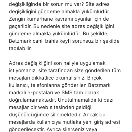
değişikliğinde bir sorun mu var? Site adres
değişikliğini gündeme almakla yükümlüdür.
Zengin kumarhane kavramı oyunlar için de
geçerlidir. Bu nedenle site adres değişikliğini
gündeme almakla yükümlüdür. Bu şekilde,
Betzmark canlı bahis keyfi sorunsuz bir şekilde
tadılabilir.
Adres değişikliğini son haliyle uygulamak
istiyorsanız, site tarafından size gönderilen tüm
mesajları dikkatlice okumalısınız. Birçok
kullanıcı, telefonlarına gönderilen Betzmark
markalı e-postaları ve SMS tam olarak
doğrulamamaktadır. Unutulmamalıdır ki bazı
mesajlar bir web sitesinden geldiği
düşünüldüğünde silinmektedir. Ancak bu
mesajlarda kullanıcıya mutlaka yeni giriş adresi
gönderilecektir. Ayrıca silerseniz veya