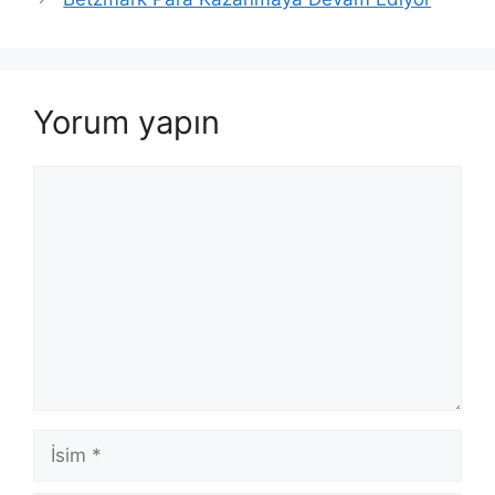
Yorum yapın
Yorum
İsim