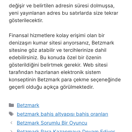
değişir ve belirtilen adresin süresi dolmuşsa,
yeni yayınlanan adres bu satırlarda size tekrar
gösterilecektir.
Finansal hizmetlere kolay erişimi olan bir
denizaşırı kumar sitesi arıyorsanız, Betzmark
sitesine göz atabilir ve tercihlerinize dahil
edebilirsiniz. Bu konuda özel bir özenin
gösterildiğini belirtmek gerekir. Web sitesi
tarafından hazırlanan elektronik sistem
konseptinin Betzmark para çekme seçeneğinde
geçerli olduğu açıkça görülmektedir.
Kategoriler
Betzmark
Etiketler
betzmark bahis altyapısı bahis oranları
Yazı
Betzmark Sorumlu Bir Oyuncu
dolaşımı
Betzmark Para Kazanmaya Devam Ediyor