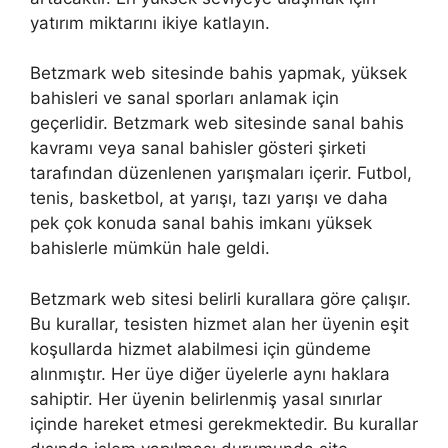
yatırım miktarını ikiye katlayın.
Betzmark web sitesinde bahis yapmak, yüksek
bahisleri ve sanal sporları anlamak için
geçerlidir. Betzmark web sitesinde sanal bahis
kavramı veya sanal bahisler gösteri şirketi
tarafından düzenlenen yarışmaları içerir. Futbol, ​​
tenis, basketbol, ​​at yarışı, tazı yarışı ve daha
pek çok konuda sanal bahis imkanı yüksek
bahislerle mümkün hale geldi.
Betzmark web sitesi belirli kurallara göre çalışır.
Bu kurallar, tesisten hizmet alan her üyenin eşit
koşullarda hizmet alabilmesi için gündeme
alınmıştır. Her üye diğer üyelerle aynı haklara
sahiptir. Her üyenin belirlenmiş yasal sınırlar
içinde hareket etmesi gerekmektedir. Bu kurallar