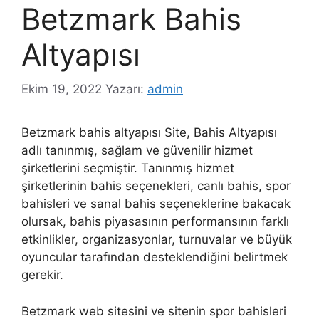
Betzmark Bahis
Altyapısı
Ekim 19, 2022
Yazarı:
admin
Betzmark bahis altyapısı Site, Bahis Altyapısı
adlı tanınmış, sağlam ve güvenilir hizmet
şirketlerini seçmiştir. Tanınmış hizmet
şirketlerinin bahis seçenekleri, canlı bahis, spor
bahisleri ve sanal bahis seçeneklerine bakacak
olursak, bahis piyasasının performansının farklı
etkinlikler, organizasyonlar, turnuvalar ve büyük
oyuncular tarafından desteklendiğini belirtmek
gerekir.
Betzmark web sitesini ve sitenin spor bahisleri