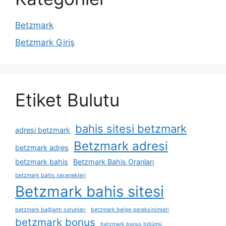
Betzmark
Betzmark Giriş
Etiket Bulutu
bahis sitesi betzmark
adresi betzmark
Betzmark adresi
betzmark adres
betzmark bahis
Betzmark Bahis Oranları
betzmark bahis seçenekleri
Betzmark bahis sitesi
betzmark bağlantı sorunları
betzmark belge gereksinimleri
betzmark bonus
betzmark bonus bölümü