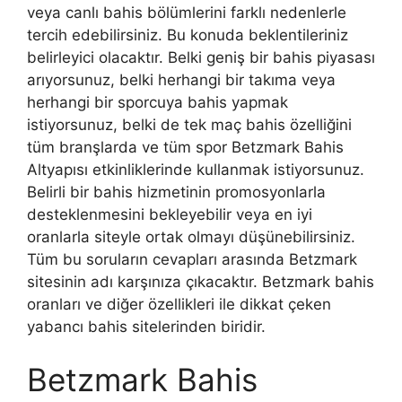
veya canlı bahis bölümlerini farklı nedenlerle
tercih edebilirsiniz. Bu konuda beklentileriniz
belirleyici olacaktır. Belki geniş bir bahis piyasası
arıyorsunuz, belki herhangi bir takıma veya
herhangi bir sporcuya bahis yapmak
istiyorsunuz, belki de tek maç bahis özelliğini
tüm branşlarda ve tüm spor Betzmark Bahis
Altyapısı etkinliklerinde kullanmak istiyorsunuz.
Belirli bir bahis hizmetinin promosyonlarla
desteklenmesini bekleyebilir veya en iyi
oranlarla siteyle ortak olmayı düşünebilirsiniz.
Tüm bu soruların cevapları arasında Betzmark
sitesinin adı karşınıza çıkacaktır. Betzmark bahis
oranları ve diğer özellikleri ile dikkat çeken
yabancı bahis sitelerinden biridir.
Betzmark Bahis