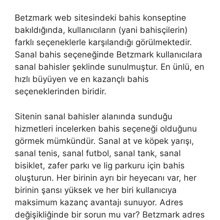
Betzmark web sitesindeki bahis konseptine
bakıldığında, kullanıcıların (yani bahisçilerin)
farklı seçeneklerle karşılandığı görülmektedir.
Sanal bahis seçeneğinde Betzmark kullanıcılara
sanal bahisler şeklinde sunulmuştur. En ünlü, en
hızlı büyüyen ve en kazançlı bahis
seçeneklerinden biridir.
Sitenin sanal bahisler alanında sunduğu
hizmetleri incelerken bahis seçeneği olduğunu
görmek mümkündür. Sanal at ve köpek yarışı,
sanal tenis, sanal futbol, ​​sanal tank, sanal
bisiklet, zafer parkı ve lig parkuru için bahis
oluşturun. Her birinin ayrı bir heyecanı var, her
birinin şansı yüksek ve her biri kullanıcıya
maksimum kazanç avantajı sunuyor. Adres
değişikliğinde bir sorun mu var? Betzmark adres