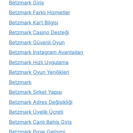
Betzmark Giriş
Betzmark Farklı Hizmetler
Betzmark Kart Bilgisi
Betzmark Casino Desteği
Betzmark Güvenli Oyun
Betzmark İnstagram Avantajları
Betzmark Hızlı Uygulama
Betzmark Oyun Yenilikleri
Betzmark
Betzmark Şirket Yapısı
Betzmark Adres Değişikliği
Betzmark Üyelik Ücreti
Betzmark Canlı Bahis Giriş
Betzmark Proje Gelişimi