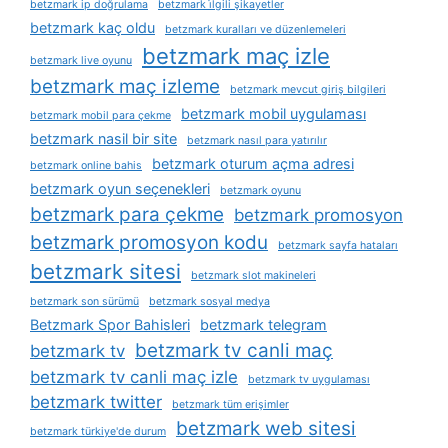
betzmark ip doğrulama
betzmark i̇lgili şikayetler
betzmark kaç oldu
betzmark kuralları ve düzenlemeleri
betzmark maç izle
betzmark live oyunu
betzmark maç izleme
betzmark mevcut giriş bilgileri
betzmark mobil uygulaması
betzmark mobil para çekme
betzmark nasil bir site
betzmark nasıl para yatırılır
betzmark oturum açma adresi
betzmark online bahis
betzmark oyun seçenekleri
betzmark oyunu
betzmark para çekme
betzmark promosyon
betzmark promosyon kodu
betzmark sayfa hataları
betzmark sitesi
betzmark slot makineleri
betzmark son sürümü
betzmark sosyal medya
Betzmark Spor Bahisleri
betzmark telegram
betzmark tv canli maç
betzmark tv
betzmark tv canli maç izle
betzmark tv uygulaması
betzmark twitter
betzmark tüm erişimler
betzmark web sitesi
betzmark türkiye'de durum