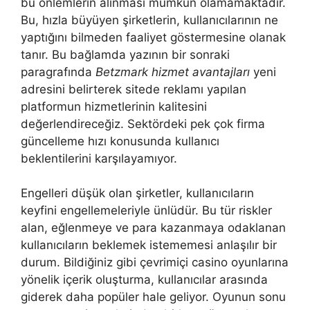
bu önlemlerin alınması mümkün olamamaktadır.
Bu, hızla büyüyen şirketlerin, kullanıcılarının ne
yaptığını bilmeden faaliyet göstermesine olanak
tanır. Bu bağlamda yazının bir sonraki
paragrafında
Betzmark hizmet avantajları
yeni
adresini belirterek sitede reklamı yapılan
platformun hizmetlerinin kalitesini
değerlendireceğiz. Sektördeki pek çok firma
güncelleme hızı konusunda kullanıcı
beklentilerini karşılayamıyor.
Engelleri düşük olan şirketler, kullanıcıların
keyfini engellemeleriyle ünlüdür. Bu tür riskler
alan, eğlenmeye ve para kazanmaya odaklanan
kullanıcıların beklemek istememesi anlaşılır bir
durum. Bildiğiniz gibi çevrimiçi casino oyunlarına
yönelik içerik oluşturma, kullanıcılar arasında
giderek daha popüler hale geliyor. Oyunun sonu