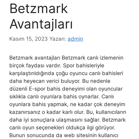
Betzmark
Avantajları
Kasım 15, 2023
Yazarı:
admin
Betzmark avantajları Betzmark canlı izlemenin
birçok faydası vardır. Spor bahisleriyle
karşılaştırıldığında çoğu oyuncu canlı bahisleri
daha heyecan verici buluyor. Bu nedenle
düzenli E-spor bahis deneyimi olan oyuncular
sıklıkla canlı oyunlara bahis oynarlar. Canlı
oyunlara bahis yapmak, ne kadar çok deneyim
kazanırsanız o kadar karlı olur. Bu, kullanıcıların
daha iyi sonuçlara ulaşmasını sağlar. Betzmark
canlı oyun seçenekleri oldukça ilgi görüyor.
Bunun sonucunda da web sitesinin kullanıcı