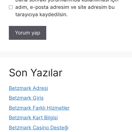
adım, e-posta adresim ve site adresim bu
tarayıcıya kaydedilsin.
Son Yazılar
Betzmark Adresi
Betzmark Giriş
Betzmark Farklı Hizmetler
Betzmark Kart Bilgisi
Betzmark Casino Desteği