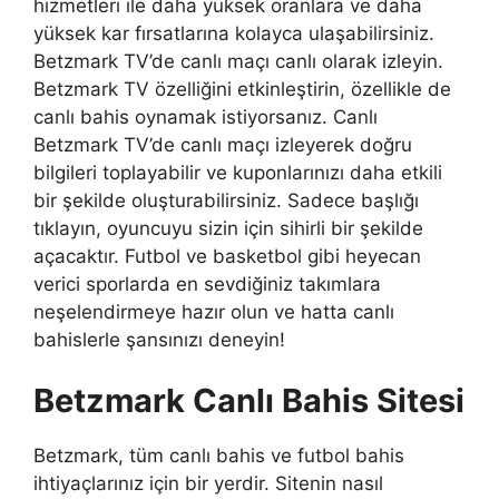
hizmetleri ile daha yüksek oranlara ve daha
yüksek kar fırsatlarına kolayca ulaşabilirsiniz.
Betzmark TV’de canlı maçı canlı olarak izleyin.
Betzmark TV özelliğini etkinleştirin, özellikle de
canlı bahis oynamak istiyorsanız. Canlı
Betzmark TV’de canlı maçı izleyerek doğru
bilgileri toplayabilir ve kuponlarınızı daha etkili
bir şekilde oluşturabilirsiniz. Sadece başlığı
tıklayın, oyuncuyu sizin için sihirli bir şekilde
açacaktır. Futbol ve basketbol gibi heyecan
verici sporlarda en sevdiğiniz takımlara
neşelendirmeye hazır olun ve hatta canlı
bahislerle şansınızı deneyin!
Betzmark Canlı Bahis Sitesi
Betzmark, tüm canlı bahis ve futbol bahis
ihtiyaçlarınız için bir yerdir. Sitenin nasıl