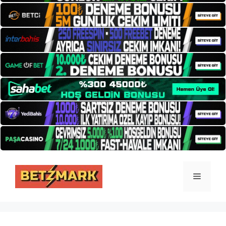
İçeriğe
atla
Menü