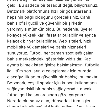
geldi. Bu sadece bir tesadüf değil, biliyorsunuz.
Betzmark platformuna hızlı bir göz atarsanız,
hepsinin bağlı olduğunu göreceksiniz. Canlı
bahis ofisi güçlü ve güvenilir bir şirketin
yardımıyla mümkün oldu. Bu nedenle, üyeler
kolayca yüksek kârlı fırsatlar bulabilir ve ayrıca
kalacak bir yer bulabilirler. Web siteleri, hızlı
mobil site yüklemeleri ve bahis hizmetleri
sunuyoruz. Futbol, her zaman spot ışığı çalan
bahis merkezindeki gösterinin yıldızıdır. Kaç
ayrıntı bilmek istediğinize bakılmaksızın, futbolla
ilgili tüm sorularınızı cevaplamak için burada
olacağız. İlk adım güvenilir bir bahisçi bulmaktır.
Betzmark, çeşitli sporlar için kupon kullanmanızı
sağlayan riskli bir bahis sağlayıcısıdır, ancak
futbol geri kalanı arasında göze çarpmaz.
Nerede olursanız olun, dünyadaki tüm ligleri
sitede bulabileceğinizi iddia ediyor. Ancak, en