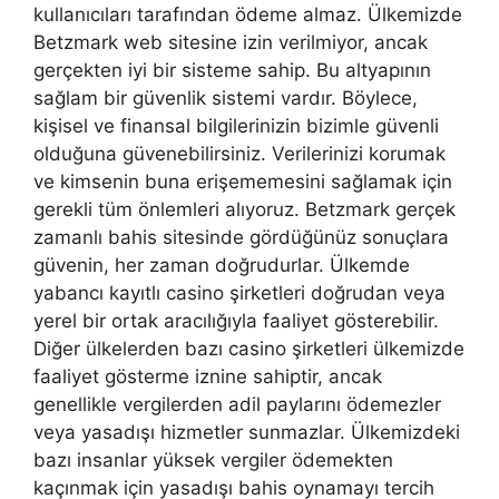
kullanıcıları tarafından ödeme almaz. Ülkemizde
Betzmark web sitesine izin verilmiyor, ancak
gerçekten iyi bir sisteme sahip. Bu altyapının
sağlam bir güvenlik sistemi vardır. Böylece,
kişisel ve finansal bilgilerinizin bizimle güvenli
olduğuna güvenebilirsiniz. Verilerinizi korumak
ve kimsenin buna erişememesini sağlamak için
gerekli tüm önlemleri alıyoruz. Betzmark gerçek
zamanlı bahis sitesinde gördüğünüz sonuçlara
güvenin, her zaman doğrudurlar. Ülkemde
yabancı kayıtlı casino şirketleri doğrudan veya
yerel bir ortak aracılığıyla faaliyet gösterebilir.
Diğer ülkelerden bazı casino şirketleri ülkemizde
faaliyet gösterme iznine sahiptir, ancak
genellikle vergilerden adil paylarını ödemezler
veya yasadışı hizmetler sunmazlar. Ülkemizdeki
bazı insanlar yüksek vergiler ödemekten
kaçınmak için yasadışı bahis oynamayı tercih