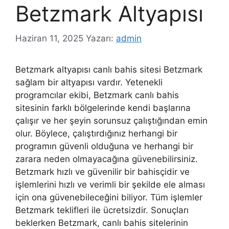
Betzmark Altyapısı
Haziran 11, 2025
Yazarı:
admin
Betzmark altyapısı canlı bahis sitesi Betzmark
sağlam bir altyapısı vardır. Yetenekli
programcılar ekibi, Betzmark canlı bahis
sitesinin farklı bölgelerinde kendi başlarına
çalışır ve her şeyin sorunsuz çalıştığından emin
olur. Böylece, çalıştırdığınız herhangi bir
programın güvenli olduğuna ve herhangi bir
zarara neden olmayacağına güvenebilirsiniz.
Betzmark hızlı ve güvenilir bir bahisçidir ve
işlemlerini hızlı ve verimli bir şekilde ele alması
için ona güvenebileceğini biliyor. Tüm işlemler
Betzmark teklifleri ile ücretsizdir. Sonuçları
beklerken Betzmark, canlı bahis sitelerinin