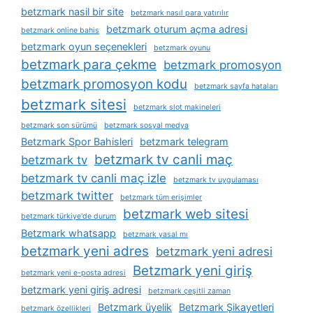
betzmark nasil bir site
betzmark nasıl para yatırılır
betzmark oturum açma adresi
betzmark online bahis
betzmark oyun seçenekleri
betzmark oyunu
betzmark para çekme
betzmark promosyon
betzmark promosyon kodu
betzmark sayfa hataları
betzmark sitesi
betzmark slot makineleri
betzmark son sürümü
betzmark sosyal medya
Betzmark Spor Bahisleri
betzmark telegram
betzmark tv canli maç
betzmark tv
betzmark tv canli maç izle
betzmark tv uygulaması
betzmark twitter
betzmark tüm erişimler
betzmark web sitesi
betzmark türkiye'de durum
Betzmark whatsapp
betzmark yasal mı
betzmark yeni adres
betzmark yeni adresi
Betzmark yeni giriş
betzmark yeni e-posta adresi
betzmark yeni giriş adresi
betzmark çeşitli zaman
Betzmark üyelik
Betzmark Şikayetleri
betzmark özellikleri