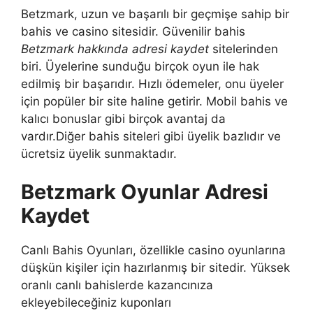
Betzmark, uzun ve başarılı bir geçmişe sahip bir
bahis ve casino sitesidir. Güvenilir bahis
Betzmark hakkında adresi kaydet
sitelerinden
biri. Üyelerine sunduğu birçok oyun ile hak
edilmiş bir başarıdır. Hızlı ödemeler, onu üyeler
için popüler bir site haline getirir. Mobil bahis ve
kalıcı bonuslar gibi birçok avantaj da
vardır.Diğer bahis siteleri gibi üyelik bazlıdır ve
ücretsiz üyelik sunmaktadır.
Betzmark Oyunlar Adresi
Kaydet
Canlı Bahis Oyunları, özellikle casino oyunlarına
düşkün kişiler için hazırlanmış bir sitedir. Yüksek
oranlı canlı bahislerde kazancınıza
ekleyebileceğiniz kuponları