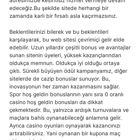
adresimizde kesintisiz hizmet vermeye devam
edeceğiz.Bu şekilde sitede herhangi bir
zamanda karlı bir fırsatı asla kaçırmazsınız.
Beklentilerinizi bilerek ve bu beklentileri
karşılayarak, bu web sitesi çevrimiçi gelir elde
edebilir. Uzun yıllardır çeşitli bonus ve avantajlar
sunan sitenin üyeleri, yüksek kazançlarından
oldukça memnun. Oldukça iyi olduğu ortaya
çıktı. Sürekli büyüyen ödül kampanyamız, diğer
sitelerde de cazip bonuslar sunuyor. Bu,
inovasyonun her zaman kazanmasını sağlar.
Spor hoş geldin bonuslarının yanı sıra 0 oranlı
casino hoş geldin bonusları da dikkat
çekmektedir. Bu, yalnızca ardışık turnuvalara ve
maçlara bahis oynanabileceği anlamına gelir.
Ayrıca casino oyunları oynayarak kazancınızı
artırabilirsiniz. Yani oynanan bir kupona maç