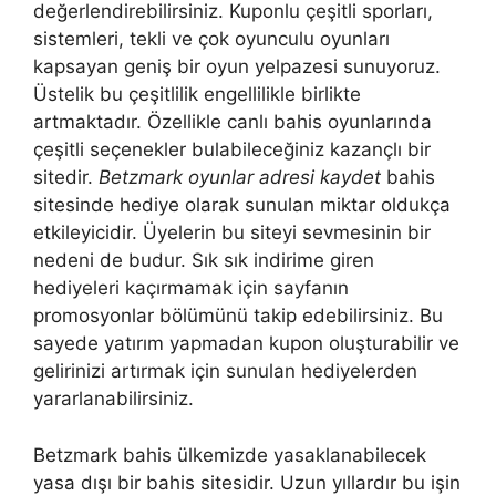
değerlendirebilirsiniz. Kuponlu çeşitli sporları,
sistemleri, tekli ve çok oyunculu oyunları
kapsayan geniş bir oyun yelpazesi sunuyoruz.
Üstelik bu çeşitlilik engellilikle birlikte
artmaktadır. Özellikle canlı bahis oyunlarında
çeşitli seçenekler bulabileceğiniz kazançlı bir
sitedir.
Betzmark oyunlar adresi kaydet
bahis
sitesinde hediye olarak sunulan miktar oldukça
etkileyicidir. Üyelerin bu siteyi sevmesinin bir
nedeni de budur. Sık sık indirime giren
hediyeleri kaçırmamak için sayfanın
promosyonlar bölümünü takip edebilirsiniz. Bu
sayede yatırım yapmadan kupon oluşturabilir ve
gelirinizi artırmak için sunulan hediyelerden
yararlanabilirsiniz.
Betzmark bahis ülkemizde yasaklanabilecek
yasa dışı bir bahis sitesidir. Uzun yıllardır bu işin