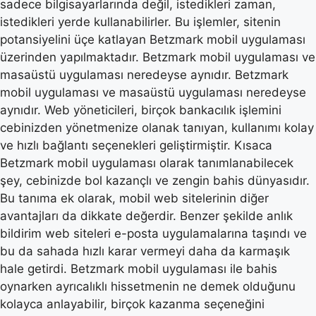
sadece bilgisayarlarında değil, istedikleri zaman,
istedikleri yerde kullanabilirler. Bu işlemler, sitenin
potansiyelini üçe katlayan Betzmark mobil uygulaması
üzerinden yapılmaktadır. Betzmark mobil uygulaması ve
masaüstü uygulaması neredeyse aynıdır. Betzmark
mobil uygulaması ve masaüstü uygulaması neredeyse
aynıdır. Web yöneticileri, birçok bankacılık işlemini
cebinizden yönetmenize olanak tanıyan, kullanımı kolay
ve hızlı bağlantı seçenekleri geliştirmiştir. Kısaca
Betzmark mobil uygulaması olarak tanımlanabilecek
şey, cebinizde bol kazançlı ve zengin bahis dünyasıdır.
Bu tanıma ek olarak, mobil web sitelerinin diğer
avantajları da dikkate değerdir. Benzer şekilde anlık
bildirim web siteleri e-posta uygulamalarına taşındı ve
bu da sahada hızlı karar vermeyi daha da karmaşık
hale getirdi. Betzmark mobil uygulaması ile bahis
oynarken ayrıcalıklı hissetmenin ne demek olduğunu
kolayca anlayabilir, birçok kazanma seçeneğini