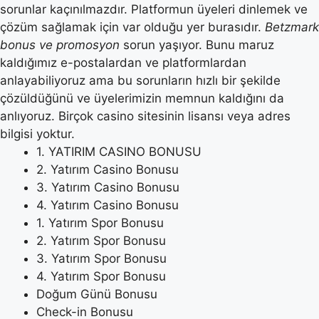
sorunlar kaçınılmazdır. Platformun üyeleri dinlemek ve
çözüm sağlamak için var olduğu yer burasıdır.
Betzmark
bonus ve promosyon
sorun yaşıyor. Bunu maruz
kaldığımız e-postalardan ve platformlardan
anlayabiliyoruz ama bu sorunların hızlı bir şekilde
çözüldüğünü ve üyelerimizin memnun kaldığını da
anlıyoruz. Birçok casino sitesinin lisansı veya adres
bilgisi yoktur.
1. YATIRIM CASINO BONUSU
2. Yatırım Casino Bonusu
3. Yatırım Casino Bonusu
4. Yatırım Casino Bonusu
1. Yatırım Spor Bonusu
2. Yatırım Spor Bonusu
3. Yatırım Spor Bonusu
4. Yatırım Spor Bonusu
Doğum Günü Bonusu
Check-in Bonusu