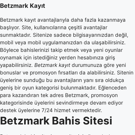
Betzmark Kayıt
Betzmark kayıt avantajlarıyla daha fazla kazanmaya
başlıyor. Site, kullanıcılarına çeşitli avantajlar
sunmaktadır. Sitenize sadece bilgisayarınızdan değil,
mobil veya mobil uygulamanızdan da ulaşabilirsiniz.
Böylece bahislerinizi takip etmek veya yeni oyunlar
oynamak için istediğiniz yerden hesabınıza giriş
yapabilirsiniz.
Betzmark kayıt
durumunuza göre yeni
bonuslar ve promosyon fırsatları da alabilirsiniz. Sitenin
üyelerine sunduğu bu avantajların yanı sıra oldukça
geniş bir oyun kategorisi bulunmaktadır. Eğlenceden
para kazandıran tek adres Betzmark, promosyon
kategorisinde üyelerini sevindirmeye devam ediyor
destek üyelerine 7/24 hizmet vermektedir.
Betzmark Bahis Sitesi