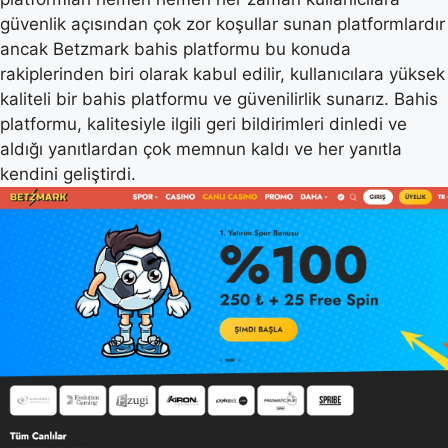
güvenlik açısından çok zor koşullar sunan platformlardır
ancak Betzmark bahis platformu bu konuda
rakiplerinden biri olarak kabul edilir, kullanıcılara yüksek
kaliteli bir bahis platformu ve güvenilirlik sunarız. Bahis
platformu, kalitesiyle ilgili geri bildirimleri dinledi ve
aldığı yanıtlardan çok memnun kaldı ve her yanıtla
kendini geliştirdi.