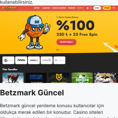
kullanabilirsiniz.
Betzmark Güncel
Betzmark güncel yenileme konusu kullanıcılar için
oldukça merak edilen bir konudur. Casino siteleri