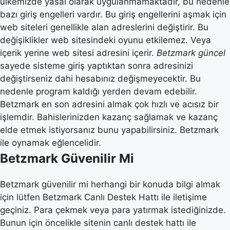
ülkemizde yasal olarak uygulanmamaktadır, bu nedenle
bazı giriş engelleri vardır. Bu giriş engellerini aşmak için
web siteleri genellikle alan adreslerini değiştirir. Bu
değişiklikler web sitesindeki oyunu etkilemez. Veya
içerik yerine web sitesi adresini içerir.
Betzmark güncel
sayede sisteme giriş yaptıktan sonra adresinizi
değiştirseniz dahi hesabınız değişmeyecektir. Bu
nedenle program kaldığı yerden devam edebilir.
Betzmark en son adresini almak çok hızlı ve acısız bir
işlemdir. Bahislerinizden kazanç sağlamak ve kazanç
elde etmek istiyorsanız bunu yapabilirsiniz. Betzmark
ile oynamak eğlencelidir.
Betzmark Güvenilir Mi
Betzmark güvenilir mi herhangi bir konuda bilgi almak
için lütfen Betzmark Canlı Destek Hattı ile iletişime
geçiniz. Para çekmek veya para yatırmak istediğinizde.
Bunun için öncelikle sitenin canlı destek hattı ile