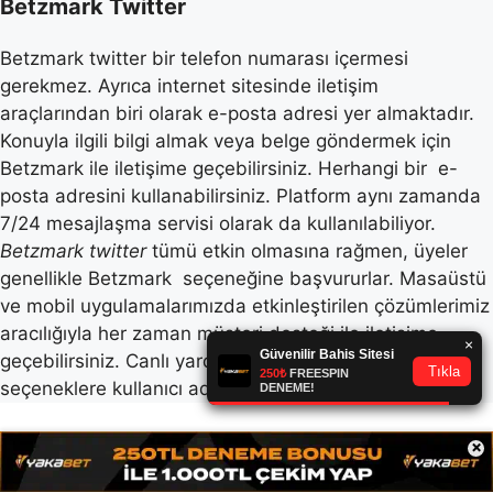
Betzmark Twitter
Betzmark twitter bir telefon numarası içermesi
gerekmez. Ayrıca internet sitesinde iletişim
araçlarından biri olarak e-posta adresi yer almaktadır.
Konuyla ilgili bilgi almak veya belge göndermek için
Betzmark ile iletişime geçebilirsiniz. Herhangi bir e-
posta adresini kullanabilirsiniz. Platform aynı zamanda
7/24 mesajlaşma servisi olarak da kullanılabiliyor.
Betzmark twitter
tümü etkin olmasına rağmen, üyeler
genellikle Betzmark seçeneğine başvururlar. Masaüstü
ve mobil uygulamalarımızda etkinleştirilen çözümlerimiz
aracılığıyla her zaman müşteri desteği ile iletişime
geçebilirsiniz. Canlı yardım hemen karşınızda ve
seçeneklere kullanıcı adınız ve şifrenizle erişebilirsiniz.
×
Betzmark Kayıt