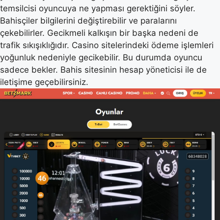
temsilcisi oyuncuya ne yapması gerektiğini söyler.
Bahisçiler bilgilerini değiştirebilir ve paralarını
çekebilirler. Gecikmeli kalkışın bir başka nedeni de
trafik sıkışıklığıdır. Casino sitelerindeki ödeme işlemleri
yoğunluk nedeniyle gecikebilir. Bu durumda oyuncu
sadece bekler. Bahis sitesinin hesap yöneticisi ile de
iletişime geçebilirsiniz.