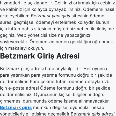
hizmetleri ile açıklanabilir. Gelirinizi artırmak için cebiniz
ve kalbiniz için kolayca oynayabilirsiniz. Ödememi nasıl
erteleyebilirim
Betzmark yeni giriş
sitesinin ödeme
süresi geçmişse, ödemeyi ertelemek kolaydır. Bunun
için lütfen bahis sitesinin müşteri hizmetleri ile iletişime
geçiniz. Web yöneticisi size ne yapacağınızı
söyleyecektir. Ödemenizin neden geciktiğini öğrenmek
için makaleyi okuyun.
Betzmark Giriş Adresi
Betzmark giriş adresi hatalarıyla ilgilidir. Her oyuncu
para yatırırken para yatırma formunu doğru bir şekilde
doldurmalıdır. Para çekme tutarı, ödeme detayları vb.
için e-posta adresi Ödeme formunu doğru bir şekilde
doldurmalısınız. Oyuncunun kişisel bilgilerini doğru
girmemesi durumunda ödeme işleme alınmayacaktır.
Betzmark giriş
mümkün değilse, oyuncular hesap
yöneticileriyle iletişime geçmelidir
Betzmark giriş adresi