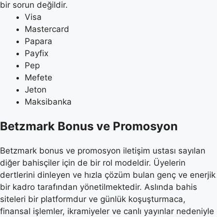
bir sorun değildir.
Visa
Mastercard
Papara
Payfix
Pep
Mefete
Jeton
Maksibanka
Betzmark Bonus ve Promosyon
Betzmark bonus ve promosyon iletişim ustası sayılan
diğer bahisçiler için de bir rol modeldir. Üyelerin
dertlerini dinleyen ve hızla çözüm bulan genç ve enerjik
bir kadro tarafından yönetilmektedir. Aslında bahis
siteleri bir platformdur ve günlük koşuşturmaca,
finansal işlemler, ikramiyeler ve canlı yayınlar nedeniyle