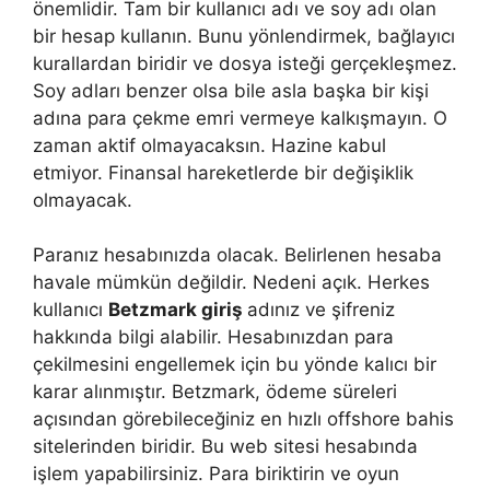
önemlidir. Tam bir kullanıcı adı ve soy adı olan
bir hesap kullanın. Bunu yönlendirmek, bağlayıcı
kurallardan biridir ve dosya isteği gerçekleşmez.
Soy adları benzer olsa bile asla başka bir kişi
adına para çekme emri vermeye kalkışmayın. O
zaman aktif olmayacaksın. Hazine kabul
etmiyor. Finansal hareketlerde bir değişiklik
olmayacak.
Paranız hesabınızda olacak. Belirlenen hesaba
havale mümkün değildir. Nedeni açık. Herkes
kullanıcı
Betzmark giriş
adınız ve şifreniz
hakkında bilgi alabilir. Hesabınızdan para
çekilmesini engellemek için bu yönde kalıcı bir
karar alınmıştır. Betzmark, ödeme süreleri
açısından görebileceğiniz en hızlı offshore bahis
sitelerinden biridir. Bu web sitesi hesabında
işlem yapabilirsiniz. Para biriktirin ve oyun