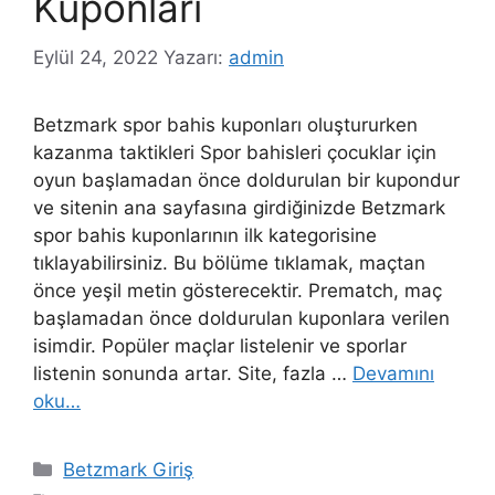
Kuponları
Eylül 24, 2022
Yazarı:
admin
Betzmark spor bahis kuponları oluştururken
kazanma taktikleri Spor bahisleri çocuklar için
oyun başlamadan önce doldurulan bir kupondur
ve sitenin ana sayfasına girdiğinizde Betzmark
spor bahis kuponlarının ilk kategorisine
tıklayabilirsiniz. Bu bölüme tıklamak, maçtan
önce yeşil metin gösterecektir. Prematch, maç
başlamadan önce doldurulan kuponlara verilen
isimdir. Popüler maçlar listelenir ve sporlar
listenin sonunda artar. Site, fazla …
Devamını
oku…
Kategoriler
Betzmark Giriş