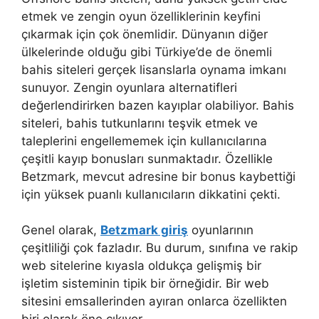
etmek ve zengin oyun özelliklerinin keyfini
çıkarmak için çok önemlidir. Dünyanın diğer
ülkelerinde olduğu gibi Türkiye’de de önemli
bahis siteleri gerçek lisanslarla oynama imkanı
sunuyor. Zengin oyunlara alternatifleri
değerlendirirken bazen kayıplar olabiliyor. Bahis
siteleri, bahis tutkunlarını teşvik etmek ve
taleplerini engellememek için kullanıcılarına
çeşitli kayıp bonusları sunmaktadır. Özellikle
Betzmark, mevcut adresine bir bonus kaybettiği
için yüksek puanlı kullanıcıların dikkatini çekti.
Genel olarak,
Betzmark giriş
oyunlarının
çeşitliliği çok fazladır. Bu durum, sınıfına ve rakip
web sitelerine kıyasla oldukça gelişmiş bir
işletim sisteminin tipik bir örneğidir. Bir web
sitesini emsallerinden ayıran onlarca özellikten