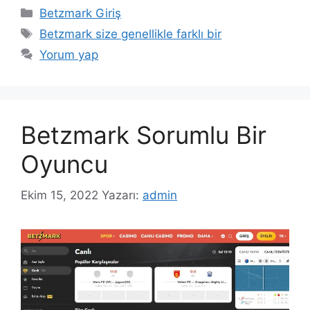
Kategoriler
Betzmark Giriş
Etiketler
Betzmark size genellikle farklı bir
Yorum yap
Betzmark Sorumlu Bir
Oyuncu
Ekim 15, 2022
Yazarı:
admin