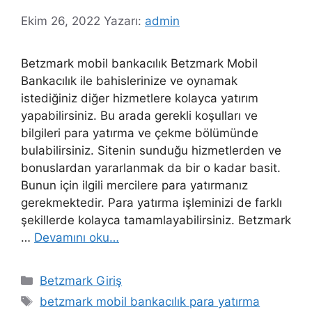
Ekim 26, 2022
Yazarı:
admin
Betzmark mobil bankacılık Betzmark Mobil
Bankacılık ile bahislerinize ve oynamak
istediğiniz diğer hizmetlere kolayca yatırım
yapabilirsiniz. Bu arada gerekli koşulları ve
bilgileri para yatırma ve çekme bölümünde
bulabilirsiniz. Sitenin sunduğu hizmetlerden ve
bonuslardan yararlanmak da bir o kadar basit.
Bunun için ilgili mercilere para yatırmanız
gerekmektedir. Para yatırma işleminizi de farklı
şekillerde kolayca tamamlayabilirsiniz. Betzmark
…
Devamını oku…
Kategoriler
Betzmark Giriş
Etiketler
betzmark mobil bankacılık para yatırma