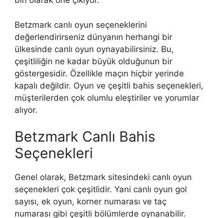
biri olarak öne çıkıyor.
Betzmark canlı oyun seçeneklerini
değerlendirirseniz dünyanın herhangi bir
ülkesinde canlı oyun oynayabilirsiniz. Bu,
çeşitliliğin ne kadar büyük olduğunun bir
göstergesidir. Özellikle maçın hiçbir yerinde
kapalı değildir. Oyun ve çeşitli bahis seçenekleri,
müşterilerden çok olumlu eleştiriler ve yorumlar
alıyor.
Betzmark Canlı Bahis
Seçenekleri
Genel olarak, Betzmark sitesindeki canlı oyun
seçenekleri çok çeşitlidir. Yani canlı oyun gol
sayısı, ek oyun, korner numarası ve taç
numarası gibi çeşitli bölümlerde oynanabilir.