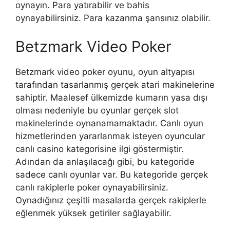
oynayın. Para yatırabilir ve bahis
oynayabilirsiniz. Para kazanma şansınız olabilir.
Betzmark Video Poker
Betzmark video poker oyunu, oyun altyapısı
tarafından tasarlanmış gerçek atari makinelerine
sahiptir. Maalesef ülkemizde kumarın yasa dışı
olması nedeniyle bu oyunlar gerçek slot
makinelerinde oynanamamaktadır. Canlı oyun
hizmetlerinden yararlanmak isteyen oyuncular
canlı casino kategorisine ilgi göstermiştir.
Adından da anlaşılacağı gibi, bu kategoride
sadece canlı oyunlar var. Bu kategoride gerçek
canlı rakiplerle poker oynayabilirsiniz.
Oynadığınız çeşitli masalarda gerçek rakiplerle
eğlenmek yüksek getiriler sağlayabilir.